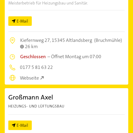
Meisterbetrieb für Heizungsbau und Sanitär.
E-Mail
Kiefernweg 27,
15345 Altlandsberg
(Bruchmühle)
26 km
Geschlossen
–
Öffnet Montag um 07:00
0177 5 81 63 22
Webseite
Großmann Axel
HEIZUNGS- UND LÜFTUNGSBAU
E-Mail