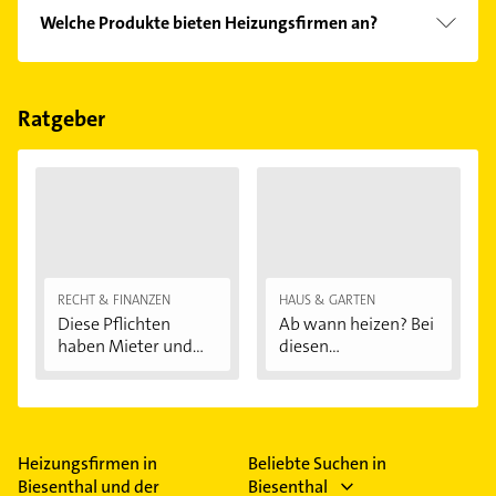
Folgende Leistungen werden angeboten:
Welche Produkte bieten Heizungsfirmen an?
Heizungsbau.
Das Angebot umfasst unter anderem Bad, Bäder,
Sanitär und Solar.
Ratgeber
RECHT & FINANZEN
HAUS & GARTEN
Diese Pflichten
Ab wann heizen? Bei
haben Mieter und...
diesen
Außentemperaturen
...
Heizungsfirmen in
Beliebte Suchen in
Biesenthal und der
Biesenthal