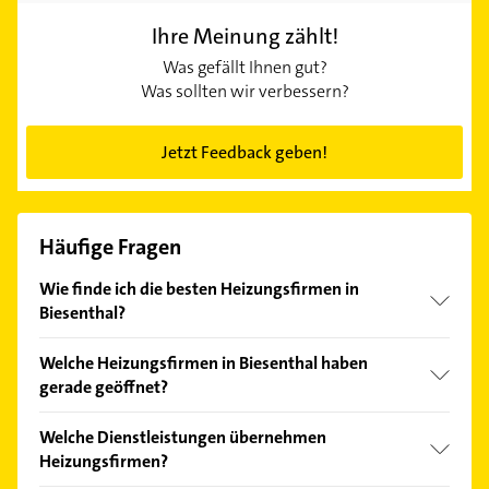
Ihre Meinung zählt!
Was gefällt Ihnen gut?
Was sollten wir verbessern?
Jetzt Feedback geben!
Häufige Fragen
Wie finde ich die besten Heizungsfirmen in
Biesenthal?
Vergleichen Sie alle Anbieter anhand echter
Welche Heizungsfirmen in Biesenthal haben
Kundenmeinungen und profitieren Sie von den
gerade geöffnet?
Empfehlungen. Die Suchergebnisse können Sie sich
einfach nach
Bewertungen
sortiert anzeigen lassen.
Im Anbieter-Bereich finden Sie alle
Öffnungszeiten
.
Welche Dienstleistungen übernehmen
Bitte beachten Sie, dass diese an Sonn- und
Heizungsfirmen?
Feiertagen abweichen können.