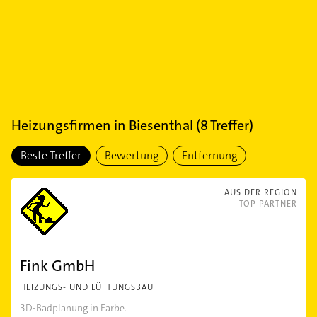
Heizungsfirmen
in
Biesenthal
(
8
Treffer)
Beste Treffer
Bewertung
Entfernung
AUS DER REGION
TOP PARTNER
Fink GmbH
HEIZUNGS- UND LÜFTUNGSBAU
3D-Badplanung in Farbe.