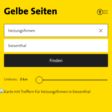
Finden
Umkreis:
0
km