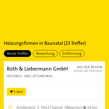
Heizungsfirmen
in
Baunatal
(
23
Treffer)
Beste Treffer
Bewertung
Entfernung
Roth & Liebermann GmbH
AUS DER REGION
PREMIUM PARTNER
HEIZUNGS- UND LÜFTUNGSBAU
E-Mail
Artilleriestr. 5,
34117 Kassel
(Wesertor)
10 km