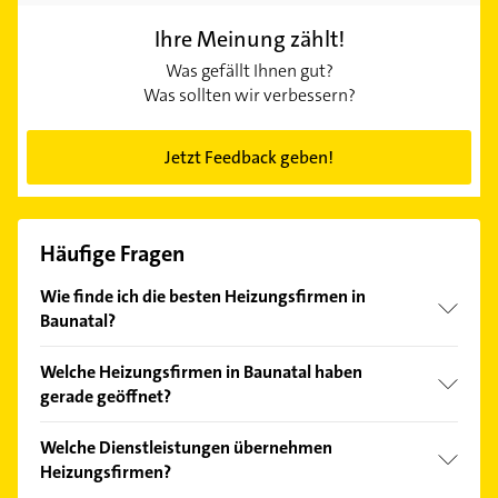
Ihre Meinung zählt!
Was gefällt Ihnen gut?
Was sollten wir verbessern?
Jetzt Feedback geben!
Häufige Fragen
Wie finde ich die besten Heizungsfirmen in
Baunatal?
Vergleichen Sie alle Anbieter anhand echter
Welche Heizungsfirmen in Baunatal haben
Kundenmeinungen und profitieren Sie von den
gerade geöffnet?
Empfehlungen. Die Suchergebnisse können Sie sich
einfach nach
Bewertungen
sortiert anzeigen lassen.
Im Anbieter-Bereich finden Sie alle
Öffnungszeiten
.
Welche Dienstleistungen übernehmen
Bitte beachten Sie, dass diese an Sonn- und
Heizungsfirmen?
Feiertagen abweichen können.