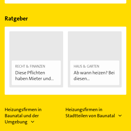
Folgende Leistungen werden angeboten: Heizungs-
u. Lüftungsbau.
Ratgeber
RECHT & FINANZEN
HAUS & GARTEN
Diese Pflichten
Ab wann heizen? Bei
haben Mieter und...
diesen
Außentemperaturen
...
Heizungsfirmen in
Heizungsfirmen in
Baunatal und der
Stadtteilen von Baunatal
Umgebung