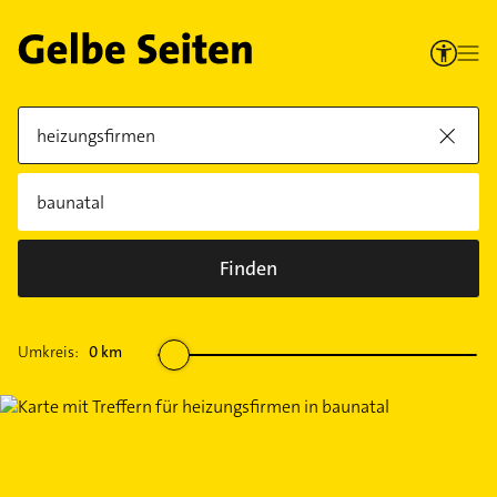
Finden
Umkreis:
0
km