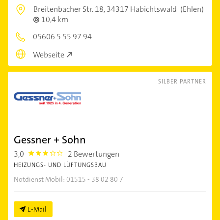
Breitenbacher Str. 18,
34317 Habichtswald
(Ehlen)
10,4 km
05606 5 55 97 94
Webseite
SILBER PARTNER
Gessner + Sohn
3,0
2 Bewertungen
3.0
HEIZUNGS- UND LÜFTUNGSBAU
Notdienst Mobil: 01515 - 38 02 80 7
E-Mail