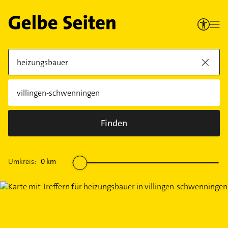
Finden
Umkreis:
0
km