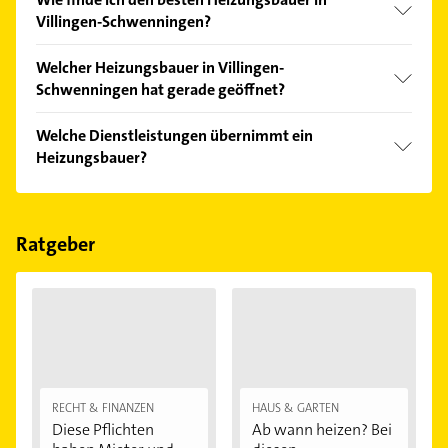
Villingen-Schwenningen?
Vergleichen Sie alle Anbieter anhand echter
Welcher Heizungsbauer in Villingen-
Kundenmeinungen und profitieren Sie von den
Schwenningen hat gerade geöffnet?
Empfehlungen. Die Suchergebnisse können Sie sich
einfach nach
Bewertungen
sortiert anzeigen lassen.
Im Anbieter-Bereich finden Sie alle
Öffnungszeiten
.
Welche Dienstleistungen übernimmt ein
Bitte beachten Sie, dass diese an Sonn- und
Heizungsbauer?
Feiertagen abweichen können.
Folgende Leistungen werden angeboten:
Badkomplettsanierung, Heizung, Klimatechnik,
Leitungssanierung und Rohrleitungs-
Ratgeber
Innensanierung.
RECHT & FINANZEN
HAUS & GARTEN
Diese Pflichten
Ab wann heizen? Bei