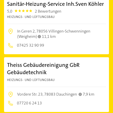
Sanitär-Heizung-Service Inh.Sven Köhler
5,0
2 Bewertungen
5.0
HEIZUNGS- UND LÜFTUNGSBAU
In Geren 2,
78056 Villingen-Schwenningen
(Weigheim)
11,1 km
07425 32 90 99
Theiss Gebäudereinigung GbR
Gebäudetechnik
HEIZUNGS- UND LÜFTUNGSBAU
Vordere Str. 23,
78083 Dauchingen
7,9 km
07720 6 24 13