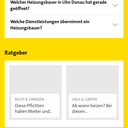
Welcher Heizungsbauer in Ulm Donau hat gerade
Kundenmeinungen und profitieren Sie von den
geöffnet?
Empfehlungen. Die Suchergebnisse können Sie sich
einfach nach
Bewertungen
sortiert anzeigen lassen.
Im Anbieter-Bereich finden Sie alle
Öffnungszeiten
.
Welche Dienstleistungen übernimmt ein
Bitte beachten Sie, dass diese an Sonn- und
Heizungsbauer?
Feiertagen abweichen können.
Folgende Leistungen werden angeboten:
heizungsbau, Heizungsanlagen, Klimaanlagen,
Kundendienst-Service und Solaranlagen.
Ratgeber
RECHT & FINANZEN
HAUS & GARTEN
Diese Pflichten
Ab wann heizen? Bei
haben Mieter und...
diesen
Außentemperaturen
...