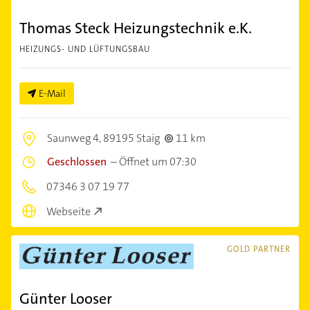
Thomas Steck Heizungstechnik e.K.
HEIZUNGS- UND LÜFTUNGSBAU
E-Mail
Saunweg 4,
89195 Staig
11 km
Geschlossen
–
Öffnet um 07:30
07346 3 07 19 77
Webseite
GOLD PARTNER
Günter Looser