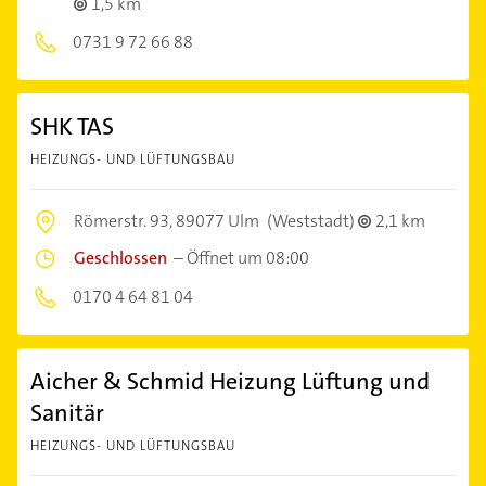
1,5 km
0731 9 72 66 88
SHK TAS
HEIZUNGS- UND LÜFTUNGSBAU
Römerstr. 93,
89077 Ulm
(Weststadt)
2,1 km
Geschlossen
–
Öffnet um 08:00
0170 4 64 81 04
Aicher & Schmid Heizung Lüftung und
Sanitär
HEIZUNGS- UND LÜFTUNGSBAU