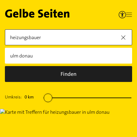
Finden
Umkreis:
0
km