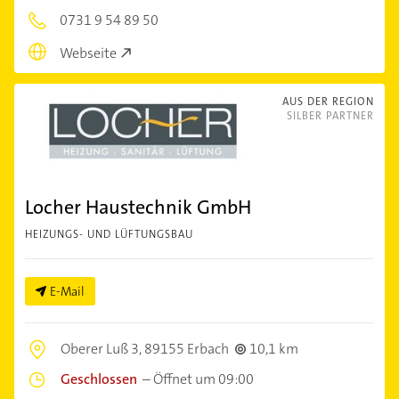
0731 9 54 89 50
Webseite
AUS DER REGION
SILBER PARTNER
Locher Haustechnik GmbH
HEIZUNGS- UND LÜFTUNGSBAU
E-Mail
Oberer Luß 3,
89155 Erbach
10,1 km
Geschlossen
–
Öffnet um 09:00