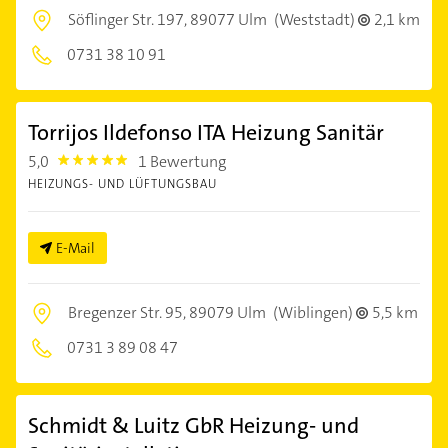
Söflinger Str. 197,
89077 Ulm
(Weststadt)
2,1 km
0731 38 10 91
Torrijos Ildefonso ITA Heizung Sanitär
5,0
1 Bewertung
5.0
HEIZUNGS- UND LÜFTUNGSBAU
E-Mail
Bregenzer Str. 95,
89079 Ulm
(Wiblingen)
5,5 km
0731 3 89 08 47
Schmidt & Luitz GbR Heizung- und