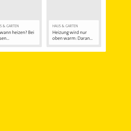
S & GARTEN
HAUS & GARTEN
wann heizen? Bei
Heizung wird nur
sen
oben warm: Daran...
ßentemperaturen