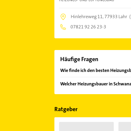
Hinlehreweg 11,
77933 Lahr
(
07821 92 26 23-3
Häufige Fragen
Wie finde ich den besten Heizungs
Vergleichen Sie alle Anbieter anha
Welcher Heizungsbauer in Schwana
von den Empfehlungen. Die Sucherg
Bewertungen
sortiert anzeigen lass
Im Anbieter-Bereich finden Sie alle
Sonn- und Feiertagen abweichen k
Ratgeber