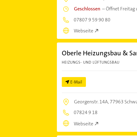
Geschlossen
–
Öffnet Freitag
07807 9 59 90 80
Webseite
Oberle Heizungsbau & Sa
HEIZUNGS- UND LÜFTUNGSBAU
E-Mail
Georgenstr. 14A,
77963 Schw
07824 9 18
Webseite