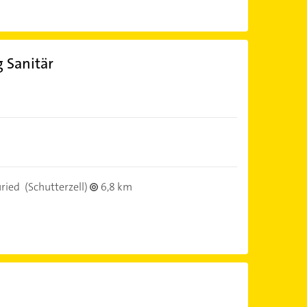
Sanitär
ried
(Schutterzell)
6,8 km