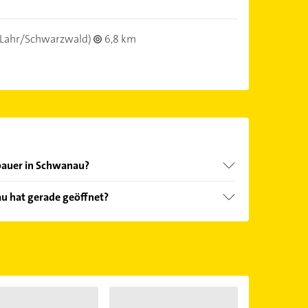
Lahr/Schwarzwald)
6,8 km
bauer in Schwanau?
nd echter Kundenmeinungen und profitieren Sie
u hat gerade geöffnet?
ebnisse können Sie sich einfach nach
en.
Öffnungszeiten
. Bitte beachten Sie, dass diese an
önnen.