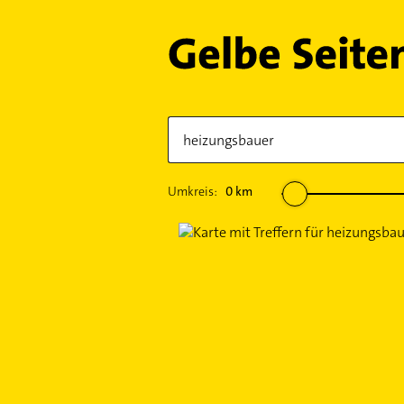
Umkreis:
0
km