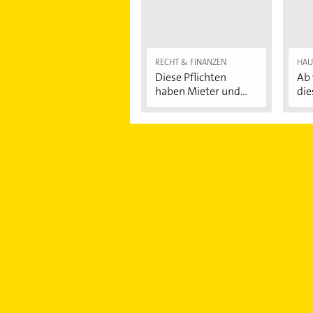
RECHT & FINANZEN
HAU
Diese Pflichten
Ab 
haben Mieter und...
die
Au
...