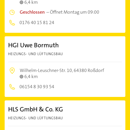
6,4 km
Geschlossen
–
Öffnet Montag um 09:00
0176 40 15 81 24
HGI Uwe Bormuth
HEIZUNGS- UND LÜFTUNGSBAU
Wilhelm-Leuschner-Str. 10,
64380 Roßdorf
6,4 km
06154 8 30 93 54
HLS GmbH & Co. KG
HEIZUNGS- UND LÜFTUNGSBAU