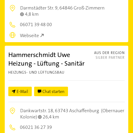
Darmstädter Str. 9,
64846 Groß-Zimmern
4,8 km
06071 39 48 00
Webseite
Hammerschmidt Uwe
AUS DER REGION
SILBER PARTNER
Heizung - Lüftung - Sanitär
HEIZUNGS- UND LÜFTUNGSBAU
E-Mail
Chat starten
Dankwartstr. 18,
63743 Aschaffenburg
(Obernauer
Kolonie)
26,4 km
06021 36 27 39