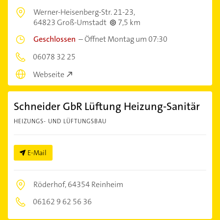
Werner-Heisenberg-Str. 21-23,
64823 Groß-Umstadt
7,5 km
Geschlossen
–
Öffnet Montag um 07:30
06078 32 25
Webseite
Schneider GbR Lüftung Heizung-Sanitär
HEIZUNGS- UND LÜFTUNGSBAU
E-Mail
Röderhof,
64354 Reinheim
06162 9 62 56 36