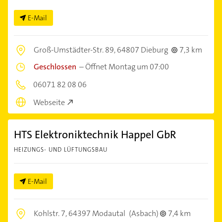
E-Mail
Groß-Umstädter-Str. 89,
64807 Dieburg
7,3 km
Geschlossen
–
Öffnet Montag um 07:00
06071 82 08 06
Webseite
HTS Elektroniktechnik Happel GbR
HEIZUNGS- UND LÜFTUNGSBAU
E-Mail
Kohlstr. 7,
64397 Modautal
(Asbach)
7,4 km