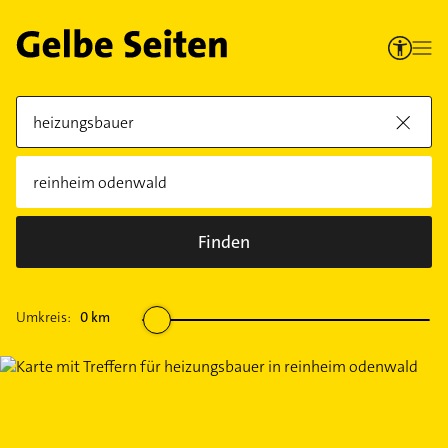
Finden
Umkreis:
0
km