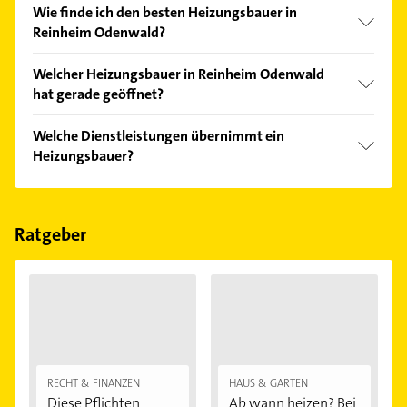
Wie finde ich den besten Heizungsbauer in
Reinheim Odenwald?
Vergleichen Sie alle Anbieter anhand echter
Welcher Heizungsbauer in Reinheim Odenwald
Kundenmeinungen und profitieren Sie von den
hat gerade geöffnet?
Empfehlungen. Die Suchergebnisse können Sie sich
einfach nach
Bewertungen
sortiert anzeigen lassen.
Im Anbieter-Bereich finden Sie alle
Öffnungszeiten
.
Welche Dienstleistungen übernimmt ein
Bitte beachten Sie, dass diese an Sonn- und
Heizungsbauer?
Feiertagen abweichen können.
Folgende Leistungen werden angeboten: Heizung
und Lüftung.
Ratgeber
RECHT & FINANZEN
HAUS & GARTEN
Diese Pflichten
Ab wann heizen? Bei