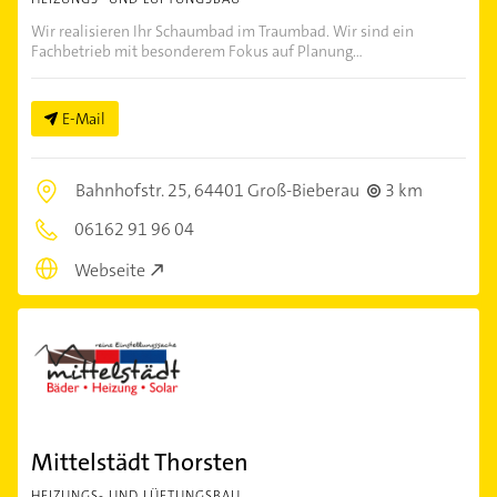
Wir realisieren Ihr Schaumbad im Traumbad. Wir sind ein
Fachbetrieb mit besonderem Fokus auf Planung...
E-Mail
Bahnhofstr. 25,
64401 Groß-Bieberau
3 km
06162 91 96 04
Webseite
Mittelstädt Thorsten
HEIZUNGS- UND LÜFTUNGSBAU