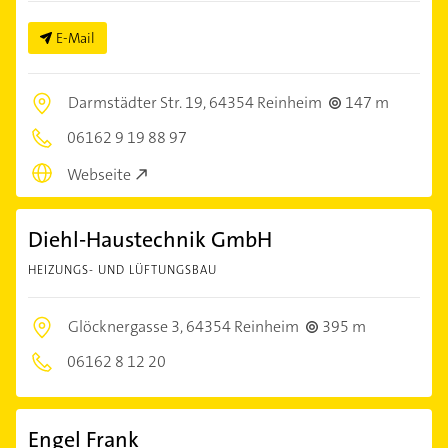
E-Mail
Darmstädter Str. 19,
64354 Reinheim
147 m
06162 9 19 88 97
Webseite
Diehl-Haustechnik GmbH
HEIZUNGS- UND LÜFTUNGSBAU
Glöcknergasse 3,
64354 Reinheim
395 m
06162 8 12 20
Engel Frank