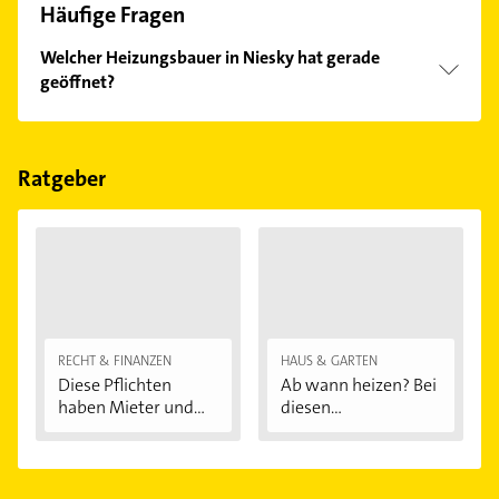
Häufige Fragen
Welcher Heizungsbauer in Niesky hat gerade
geöffnet?
Im Anbieter-Bereich finden Sie alle
Öffnungszeiten
.
Bitte beachten Sie, dass diese an Sonn- und
Feiertagen abweichen können.
Ratgeber
RECHT & FINANZEN
HAUS & GARTEN
Diese Pflichten
Ab wann heizen? Bei
haben Mieter und...
diesen
Außentemperaturen
...