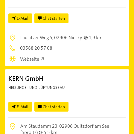
E-Mail
Chat starten
Lausitzer Weg 5,
02906 Niesky
1,9 km
03588 20 57 08
Webseite
KERN GmbH
HEIZUNGS- UND LÜFTUNGSBAU
E-Mail
Chat starten
Am Staudamm 23,
02906 Quitzdorf am See
(Sproitz)
5,5 km