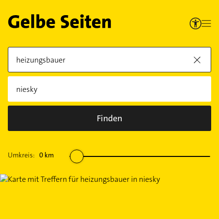
Finden
Umkreis:
0
km