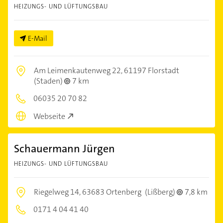
HEIZUNGS- UND LÜFTUNGSBAU
E-Mail
Am Leimenkautenweg 22,
61197 Florstadt
(Staden)
7 km
06035 20 70 82
Webseite
Schauermann Jürgen
HEIZUNGS- UND LÜFTUNGSBAU
Riegelweg 14,
63683 Ortenberg
(Lißberg)
7,8 km
0171 4 04 41 40