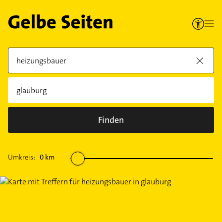
Finden
Umkreis:
0
km