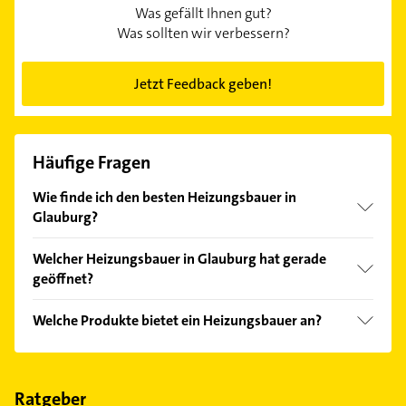
Was gefällt Ihnen gut?
Was sollten wir verbessern?
Jetzt Feedback geben!
Häufige Fragen
Wie finde ich den besten Heizungsbauer in
Glauburg?
Vergleichen Sie alle Anbieter anhand echter
Welcher Heizungsbauer in Glauburg hat gerade
Kundenmeinungen und profitieren Sie von den
geöffnet?
Empfehlungen. Die Suchergebnisse können Sie sich
einfach nach
Bewertungen
sortiert anzeigen lassen.
Im Anbieter-Bereich finden Sie alle
Öffnungszeiten
.
Welche Produkte bietet ein Heizungsbauer an?
Bitte beachten Sie, dass diese an Sonn- und
Feiertagen abweichen können.
Das Angebot umfasst unter anderem
Wärmepumpen.
Ratgeber