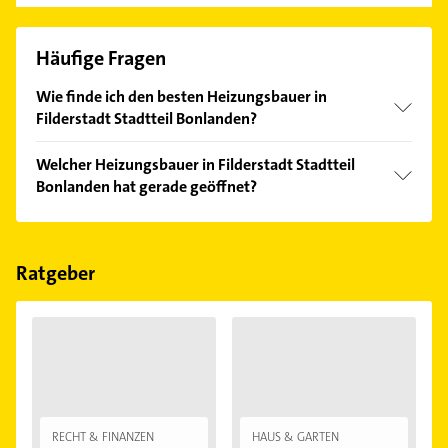
Häufige Fragen
Wie finde ich den besten Heizungsbauer in
Filderstadt Stadtteil Bonlanden?
Vergleichen Sie alle Anbieter anhand echter
Welcher Heizungsbauer in Filderstadt Stadtteil
Kundenmeinungen und profitieren Sie von den
Bonlanden hat gerade geöffnet?
Empfehlungen. Die Suchergebnisse können Sie sich
einfach nach
Bewertungen
sortiert anzeigen lassen.
Im Anbieter-Bereich finden Sie alle
Öffnungszeiten
.
Bitte beachten Sie, dass diese an Sonn- und
Feiertagen abweichen können.
Ratgeber
RECHT & FINANZEN
HAUS & GARTEN