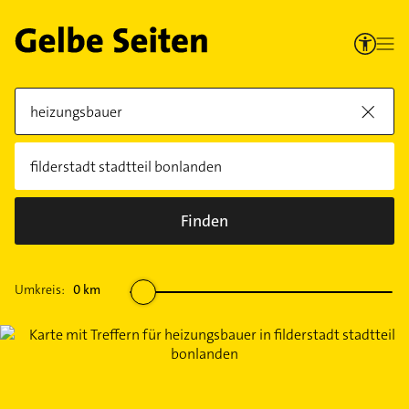
Finden
Umkreis:
0
km