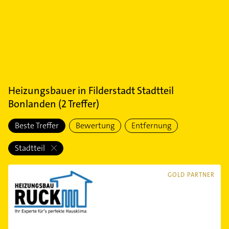
Heizungsbauer
in
Filderstadt Stadtteil
Bonlanden
(
2
Treffer)
Beste Treffer
Bewertung
Entfernung
Stadtteil
GOLD PARTNER