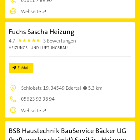
05621 7 89 90
Webseite
Fuchs Sascha Heizung
4,7
3 Bewertungen
4.7000003
HEIZUNGS- UND LÜFTUNGSBAU
E-Mail
Schloßstr. 19,
34549 Edertal
5,3 km
05623 93 38 94
Webseite
BSB Haustechnik BauService Bäcker UG
(haftungsbeschränkt) Sanitär - Heizung -