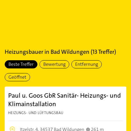
Heizungsbauer
in
Bad Wildungen
(
13
Treffer)
Beste Treffer
Bewertung
Entfernung
Geöffnet
Paul u. Goos GbR Sanitär- Heizungs- und
Klimainstallation
HEIZUNGS- UND LÜFTUNGSBAU
Itzelstr. 4,
34537 Bad Wildungen
261 m