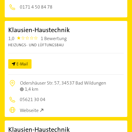
0171 4 50 84 78
Klausien-Haustechnik
1,0
1 Bewertung
1.0
HEIZUNGS- UND LÜFTUNGSBAU
E-Mail
Odershäuser Str. 57,
34537 Bad Wildungen
1,4 km
05621 30 04
Webseite
Klausien-Haustechnik