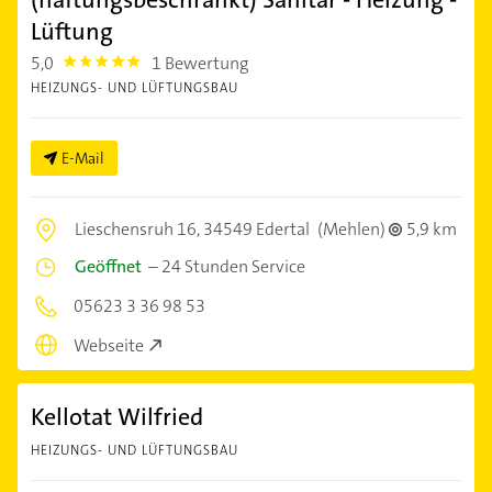
Lüftung
5,0
1 Bewertung
5.0
HEIZUNGS- UND LÜFTUNGSBAU
E-Mail
Lieschensruh 16,
34549 Edertal
(Mehlen)
5,9 km
Geöffnet
–
24 Stunden Service
05623 3 36 98 53
Webseite
Kellotat Wilfried
HEIZUNGS- UND LÜFTUNGSBAU