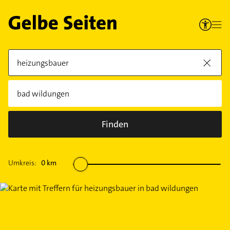
Finden
Umkreis:
0
km