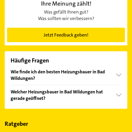
Ihre Meinung zählt!
Was gefällt Ihnen gut?
Was sollten wir verbessern?
Jetzt Feedback geben!
Häufige Fragen
Wie finde ich den besten Heizungsbauer in Bad
Wildungen?
Vergleichen Sie alle Anbieter anhand echter
Welcher Heizungsbauer in Bad Wildungen hat
Kundenmeinungen und profitieren Sie von den
gerade geöffnet?
Empfehlungen. Die Suchergebnisse können Sie sich
einfach nach
Bewertungen
sortiert anzeigen lassen.
Im Anbieter-Bereich finden Sie alle
Öffnungszeiten
.
Bitte beachten Sie, dass diese an Sonn- und
Feiertagen abweichen können.
Ratgeber