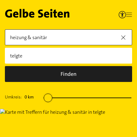
Finden
Umkreis:
0
km