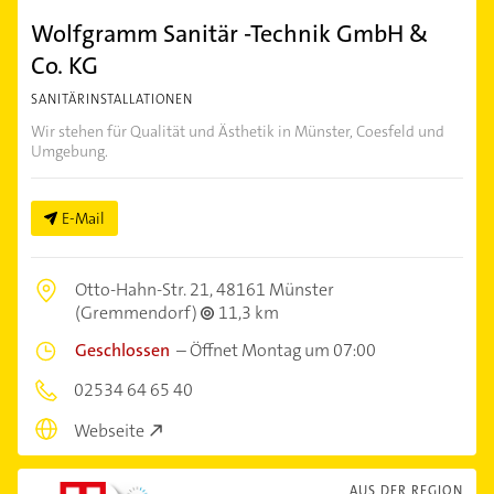
Wolfgramm Sanitär -Technik GmbH &
Co. KG
SANITÄRINSTALLATIONEN
Wir stehen für Qualität und Ästhetik in Münster, Coesfeld und
Umgebung.
E-Mail
Otto-Hahn-Str. 21,
48161 Münster
(Gremmendorf)
11,3 km
Geschlossen
–
Öffnet Montag um 07:00
02534 64 65 40
Webseite
AUS DER REGION