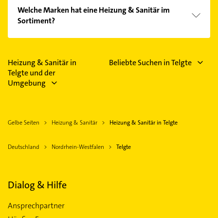
einfach nach
Bewertungen
sortiert anzeigen lassen.
Im Anbieter-Bereich finden Sie alle
Öffnungszeiten
.
Welche Marken hat eine Heizung & Sanitär im
Bitte beachten Sie, dass diese an Sonn- und
Sortiment?
Feiertagen abweichen können.
Die Heizung & Sanitär verkauft Marken wie
Buderus, Vaillant und Viessmann.
Heizung & Sanitär in
Beliebte Suchen in Telgte
Telgte und der
Umgebung
Gelbe Seiten
Heizung & Sanitär
Heizung & Sanitär in Telgte
Deutschland
Nordrhein-Westfalen
Telgte
Dialog & Hilfe
Ansprechpartner