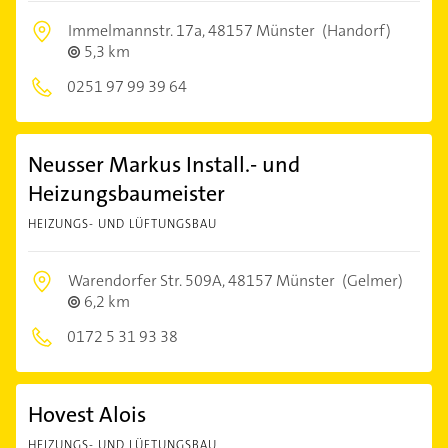
Immelmannstr. 17a,
48157 Münster
(Handorf)
5,3 km
0251 97 99 39 64
Neusser Markus Install.- und
Heizungsbaumeister
HEIZUNGS- UND LÜFTUNGSBAU
Warendorfer Str. 509A,
48157 Münster
(Gelmer)
6,2 km
0172 5 31 93 38
Hovest Alois
HEIZUNGS- UND LÜFTUNGSBAU