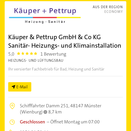
AUS DER REGION
ECONOMY
Käuper & Pettrup GmbH & Co KG
Sanitär- Heizungs- und Klimainstallation
5,0
1 Bewertung
5.0
HEIZUNGS- UND LÜFTUNGSBAU
Ihr versierter Fachbetrieb für Bad, Heizung und Sanitär
E-Mail
Schifffahrter Damm 251,
48147 Münster
(Wienburg)
8,7 km
Geschlossen
–
Öffnet Montag um 07:00