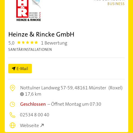
BUSINESS
Heinze & Rincke GmbH
5,0
1 Bewertung
5.0
SANITÄRINSTALLATIONEN
E-Mail
Nottulner Landweg 57-59,
48161 Münster
(Roxel)
17,6 km
Geschlossen
–
Öffnet Montag um 07:30
02534 8 00 40
Webseite