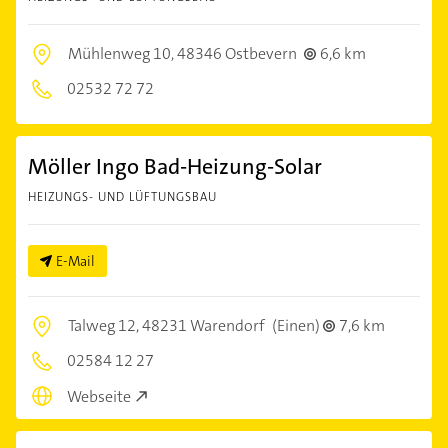
Mühlenweg 10,
48346 Ostbevern
6,6 km
02532 72 72
Möller Ingo Bad-Heizung-Solar
HEIZUNGS- UND LÜFTUNGSBAU
E-Mail
Talweg 12,
48231 Warendorf
(Einen)
7,6 km
02584 12 27
Webseite