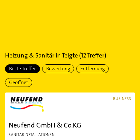
Heizung & Sanitär
in
Telgte
(
12
Treffer)
Beste Treffer
Bewertung
Entfernung
Geöffnet
BUSINESS
Neufend GmbH & Co.KG
SANITÄRINSTALLATIONEN