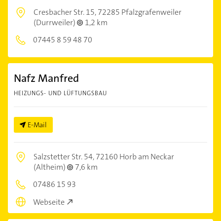
Cresbacher Str. 15,
72285 Pfalzgrafenweiler
(Durrweiler)
1,2 km
07445 8 59 48 70
Nafz Manfred
HEIZUNGS- UND LÜFTUNGSBAU
E-Mail
Salzstetter Str. 54,
72160 Horb am Neckar
(Altheim)
7,6 km
07486 15 93
Webseite