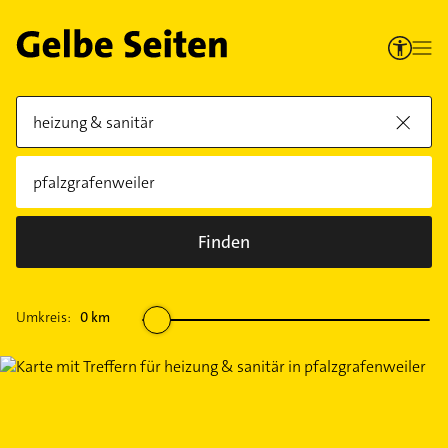
Finden
Umkreis:
0
km