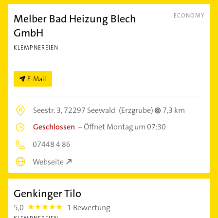
Melber Bad Heizung Blech
ECONOMY
GmbH
KLEMPNEREIEN
E-Mail
Seestr. 3,
72297 Seewald
(Erzgrube)
7,3 km
Geschlossen
–
Öffnet Montag um 07:30
07448 4 86
Webseite
Genkinger Tilo
5,0
1 Bewertung
5.0