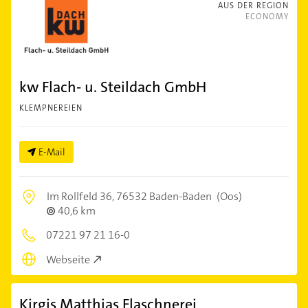
AUS DER REGION
ECONOMY
kw Flach- u. Steildach GmbH
KLEMPNEREIEN
E-Mail
Im Rollfeld 36,
76532 Baden-Baden
(Oos)
40,6 km
07221 97 21 16-0
Webseite
Kirgis Matthias Flaschnerei