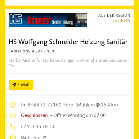
AUS DER REGION
BUSINESS
HS Wolfgang Schneider Heizung Sanitär
SANITÄRINSTALLATIONEN
Starke Partner für starke Leistungen Unkomplizierter Service vor
Ort
E-Mail
Im Brühl 32,
72160 Horb
(Mühlen)
15,4 km
Geschlossen
–
Öffnet Montag um 07:00
07451 55 70 10
Webseite