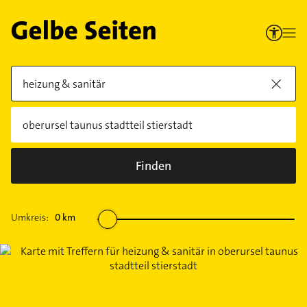
Finden
Umkreis:
0
km