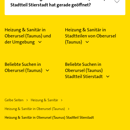
Kundenmeinungen und profitieren Sie von den
Stadtteil Stierstadt hat gerade geöffnet?
Empfehlungen. Die Suchergebnisse können Sie sich
einfach nach
Bewertungen
sortiert anzeigen lassen.
Im Anbieter-Bereich finden Sie alle
Öffnungszeiten
.
Bitte beachten Sie, dass diese an Sonn- und
Feiertagen abweichen können.
Heizung & Sanitär in
Heizung & Sanitär in
Oberursel (Taunus) und
Stadtteilen von Oberursel
der Umgebung
(Taunus)
Beliebte Suchen in
Beliebte Suchen in
Oberursel (Taunus)
Oberursel (Taunus)
Stadtteil Stierstadt
Gelbe Seiten
Heizung & Sanitär
Heizung & Sanitär in Oberursel (Taunus)
Heizung & Sanitär in Oberursel (Taunus) Stadtteil Stierstadt