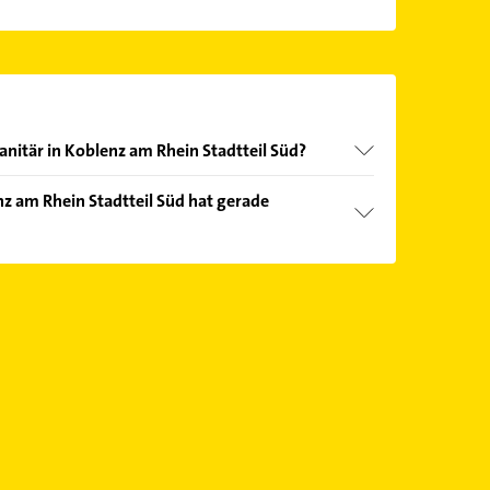
anitär in Koblenz am Rhein Stadtteil Süd?
nd echter Kundenmeinungen und profitieren Sie
z am Rhein Stadtteil Süd hat gerade
ebnisse können Sie sich einfach nach
en.
Öffnungszeiten
. Bitte beachten Sie, dass diese an
önnen.