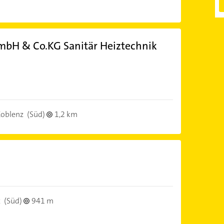
bH & Co.KG Sanitär Heiztechnik
oblenz
(Süd)
1,2 km
z
(Süd)
941 m