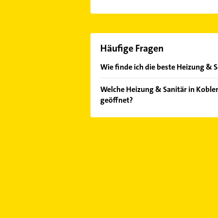
Häufige Fragen
Wie finde ich die beste Heizung & S
Vergleichen Sie alle Anbieter anha
Welche Heizung & Sanitär in Koblen
von den Empfehlungen. Die Sucherg
geöffnet?
Bewertungen
sortiert anzeigen lass
Im Anbieter-Bereich finden Sie alle
Sonn- und Feiertagen abweichen k