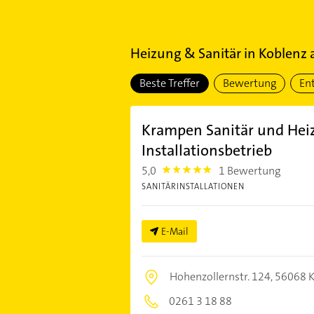
Heizung & Sanitär
in
Koblenz 
Beste Treffer
Bewertung
En
Krampen Sanitär und Hei
Installationsbetrieb
5,0
1 Bewertung
5.0
SANITÄRINSTALLATIONEN
E-Mail
Hohenzollernstr. 124,
56068 K
0261 3 18 88