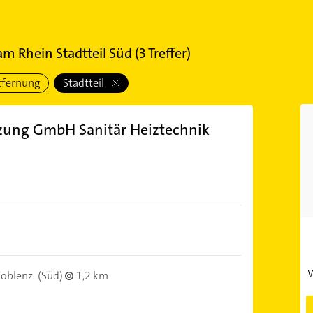
am Rhein Stadtteil Süd
(
3
Treffer)
tfernung
Stadtteil
zung GmbH Sanitär Heiztechnik
W
oblenz
(Süd)
1,2 km