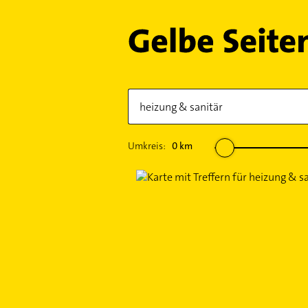
Umkreis:
0
km