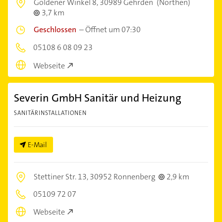
Goldener Winkel 8,
30989 Gehrden
(Northen)
3,7 km
Geschlossen
–
Öffnet um 07:30
05108 6 08 09 23
Webseite
Severin GmbH Sanitär und Heizung
SANITÄRINSTALLATIONEN
E-Mail
Stettiner Str. 13,
30952 Ronnenberg
2,9 km
05109 72 07
Webseite