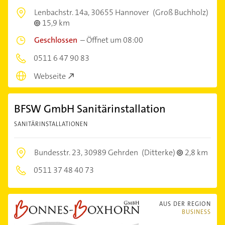
Lenbachstr. 14a,
30655 Hannover
(Groß Buchholz)
15,9 km
Geschlossen
–
Öffnet um 08:00
0511 6 47 90 83
Webseite
BFSW GmbH Sanitärinstallation
SANITÄRINSTALLATIONEN
Bundesstr. 23,
30989 Gehrden
(Ditterke)
2,8 km
0511 37 48 40 73
AUS DER REGION
BUSINESS