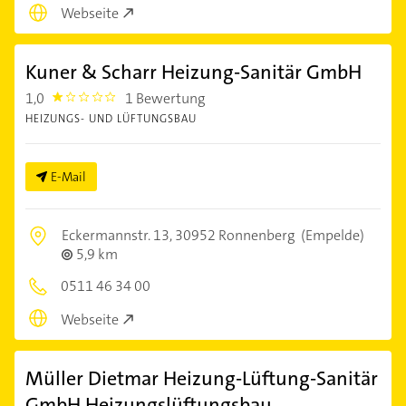
Webseite
Kuner & Scharr Heizung-Sanitär GmbH
1,0
1 Bewertung
1.0
HEIZUNGS- UND LÜFTUNGSBAU
E-Mail
Eckermannstr. 13,
30952 Ronnenberg
(Empelde)
5,9 km
0511 46 34 00
Webseite
Müller Dietmar Heizung-Lüftung-Sanitär
GmbH Heizungslüftungsbau