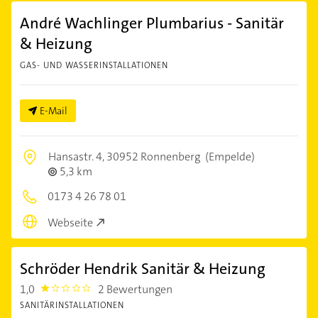
André Wachlinger Plumbarius - Sanitär
& Heizung
GAS- UND WASSERINSTALLATIONEN
E-Mail
Hansastr. 4,
30952 Ronnenberg
(Empelde)
5,3 km
0173 4 26 78 01
Webseite
Schröder Hendrik Sanitär & Heizung
1,0
2 Bewertungen
1.0
SANITÄRINSTALLATIONEN