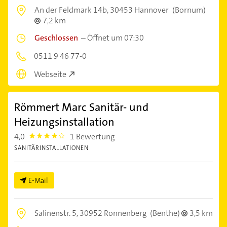
An der Feldmark 14b,
30453 Hannover
(Bornum)
7,2 km
Geschlossen
–
Öffnet um 07:30
0511 9 46 77-0
Webseite
Römmert Marc Sanitär- und
Heizungsinstallation
4,0
1 Bewertung
4.0
SANITÄRINSTALLATIONEN
E-Mail
Salinenstr. 5,
30952 Ronnenberg
(Benthe)
3,5 km