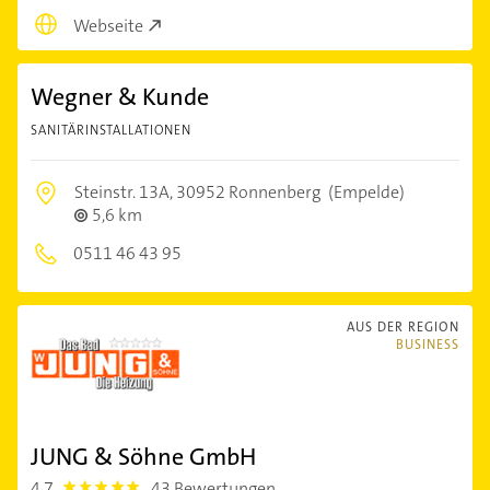
Webseite
Wegner & Kunde
SANITÄRINSTALLATIONEN
Steinstr. 13A,
30952 Ronnenberg
(Empelde)
5,6 km
0511 46 43 95
AUS DER REGION
BUSINESS
JUNG & Söhne GmbH
4,7
43 Bewertungen
4.7000003