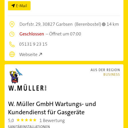
E-Mail
Dorfstr. 29,
30827 Garbsen
(Berenbostel)
14 km
Geschlossen
–
Öffnet um 07:00
05131 9 23 15
Webseite
AUS DER REGION
BUSINESS
W. Müller GmbH Wartungs- und
Kundendienst für Gasgeräte
5,0
1 Bewertung
5.0
SANITÄRINSTALLATIONEN