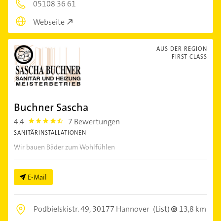
05108 36 61
Webseite
AUS DER REGION
FIRST CLASS
Buchner Sascha
4,4
7 Bewertungen
4.4
SANITÄRINSTALLATIONEN
Wir bauen Bäder zum Wohlfühlen
E-Mail
Podbielskistr. 49,
30177 Hannover
(List)
13,8 km