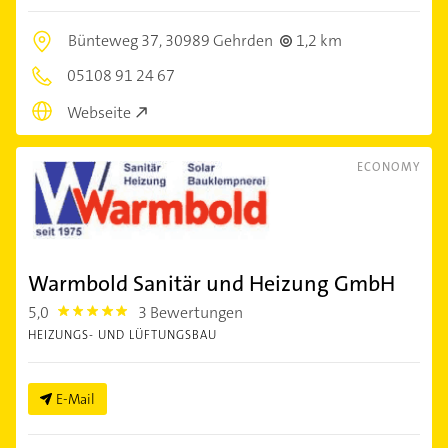
Bünteweg 37,
30989 Gehrden
1,2 km
05108 91 24 67
Webseite
ECONOMY
Warmbold Sanitär und Heizung GmbH
5,0
3 Bewertungen
5.0
HEIZUNGS- UND LÜFTUNGSBAU
E-Mail