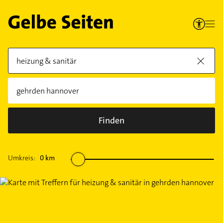
Finden
Umkreis:
0
km