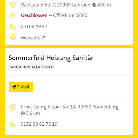
Weetzener Str. 7,
30989 Gehrden
450 m
Geschlossen
–
Öffnet um 07:00
05108 49 97
Webseite
Sommerfeld Heizung Sanitär
SANITÄRINSTALLATIONEN
E-Mail
Ernst-Georg-Hüper-Str. 14,
30952 Ronnenberg
5,6 km
0152 33 82 76 19