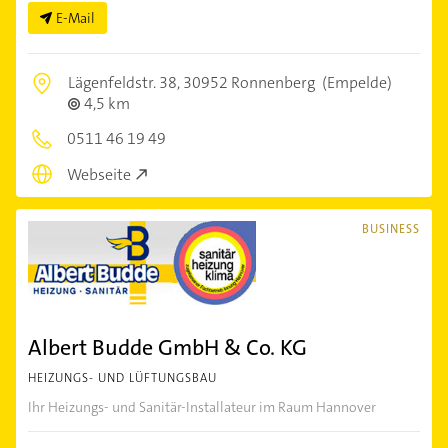
E-Mail
Lägenfeldstr. 38,
30952 Ronnenberg
(Empelde)
4,5 km
0511 46 19 49
Webseite
BUSINESS
Albert Budde GmbH & Co. KG
HEIZUNGS- UND LÜFTUNGSBAU
Ihr Heizungs- und Sanitär-Installateur im Raum Hannover