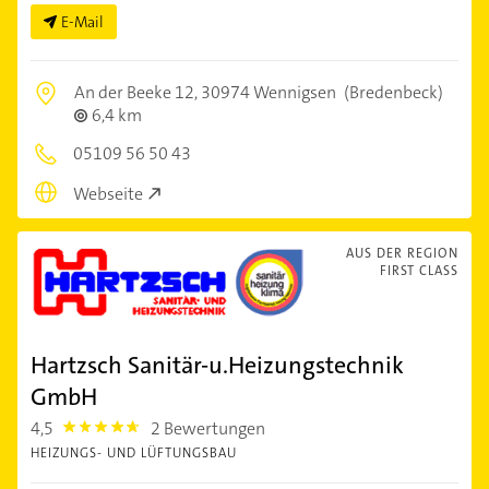
E-Mail
An der Beeke 12,
30974 Wennigsen
(Bredenbeck)
6,4 km
05109 56 50 43
Webseite
AUS DER REGION
FIRST CLASS
Hartzsch Sanitär-u.Heizungstechnik
GmbH
4,5
2 Bewertungen
4.5
HEIZUNGS- UND LÜFTUNGSBAU