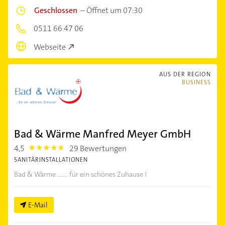
Geschlossen
–
Öffnet um 07:30
0511 66 47 06
Webseite
AUS DER REGION
BUSINESS
Bad & Wärme Manfred Meyer GmbH
4,5
29 Bewertungen
4.5
SANITÄRINSTALLATIONEN
Bad & Wärme ....... für ein schönes Zuhause !
E-Mail