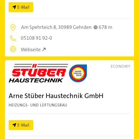
E-Mail
Am Spehrteich 8,
30989 Gehrden
678 m
05108 91 92-0
Webseite
ECONOMY
Arne Stüber Haustechnik GmbH
HEIZUNGS- UND LÜFTUNGSBAU
E-Mail