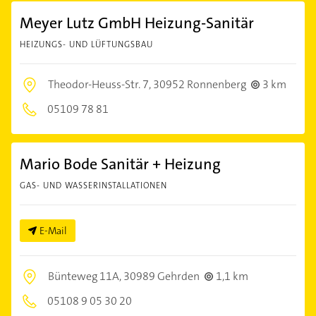
Meyer Lutz GmbH Heizung-Sanitär
HEIZUNGS- UND LÜFTUNGSBAU
Theodor-Heuss-Str. 7,
30952 Ronnenberg
3 km
05109 78 81
Mario Bode Sanitär + Heizung
GAS- UND WASSERINSTALLATIONEN
E-Mail
Bünteweg 11A,
30989 Gehrden
1,1 km
05108 9 05 30 20