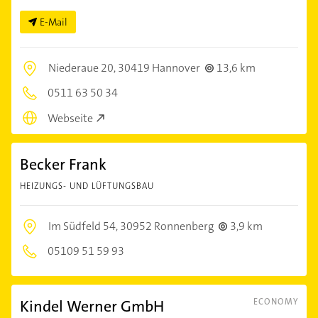
E-Mail
Niederaue 20,
30419 Hannover
13,6 km
0511 63 50 34
Webseite
Becker Frank
HEIZUNGS- UND LÜFTUNGSBAU
Im Südfeld 54,
30952 Ronnenberg
3,9 km
05109 51 59 93
Kindel Werner GmbH
ECONOMY