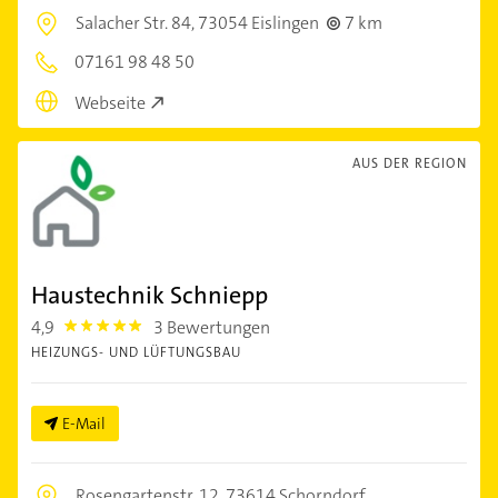
Salacher Str. 84,
73054 Eislingen
7 km
07161 98 48 50
Webseite
AUS DER REGION
Haustechnik Schniepp
4,9
3 Bewertungen
4.9
HEIZUNGS- UND LÜFTUNGSBAU
E-Mail
Rosengartenstr. 12,
73614 Schorndorf