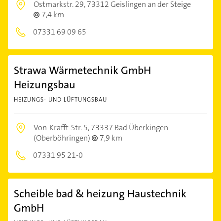
Ostmarkstr. 29,
73312 Geislingen an der Steige
7,4 km
07331 69 09 65
Strawa Wärmetechnik GmbH
Heizungsbau
HEIZUNGS- UND LÜFTUNGSBAU
Von-Krafft-Str. 5,
73337 Bad Überkingen
(Oberböhringen)
7,9 km
07331 95 21-0
Scheible bad & heizung Haustechnik
GmbH