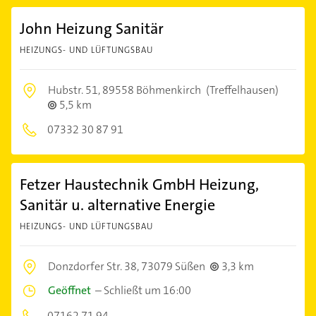
John Heizung Sanitär
HEIZUNGS- UND LÜFTUNGSBAU
Hubstr. 51,
89558 Böhmenkirch
(Treffelhausen)
5,5 km
07332 30 87 91
Fetzer Haustechnik GmbH Heizung,
Sanitär u. alternative Energie
HEIZUNGS- UND LÜFTUNGSBAU
Donzdorfer Str. 38,
73079 Süßen
3,3 km
Geöffnet
–
Schließt um 16:00
07162 71 94