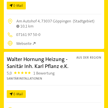
E-Mail
Am Autohof 4,
73037 Göppingen
(Stadtgebiet)
10,1 km
07161 97 50-0
Webseite
Walter Hornung Heizung -
AUS DER REGION
Sanitär Inh. Karl Pflanz e.K.
5,0
1 Bewertung
5.0
SANITÄRINSTALLATIONEN
E-Mail