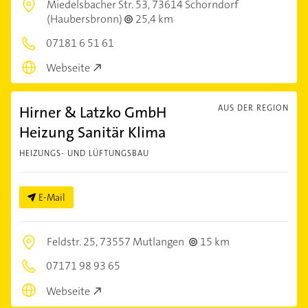
Miedelsbacher Str. 53,
73614 Schorndorf
(Haubersbronn)
25,4 km
07181 6 51 61
Webseite
Hirner & Latzko GmbH
AUS DER REGION
Heizung Sanitär Klima
HEIZUNGS- UND LÜFTUNGSBAU
E-Mail
Feldstr. 25,
73557 Mutlangen
15 km
07171 98 93 65
Webseite