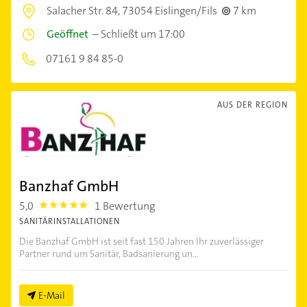
Salacher Str. 84,
73054 Eislingen/Fils
7 km
Geöffnet
–
Schließt um 17:00
07161 9 84 85-0
AUS DER REGION
Banzhaf GmbH
5,0
1 Bewertung
5.0
SANITÄRINSTALLATIONEN
Die Banzhaf GmbH ist seit fast 150 Jahren Ihr zuverlässiger
Partner rund um Sanitär, Badsanierung un...
E-Mail