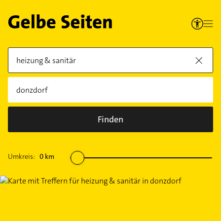
Finden
Umkreis:
0
km