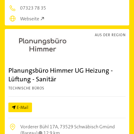
07323 78 35
Webseite
AUS DER REGION
Planungsbüro Himmer UG Heizung -
Lüftung - Sanitär
TECHNISCHE BÜROS
E-Mail
Vorderer Bühl 17A,
73529 Schwäbisch Gmünd
(Bargau)
12,9 km