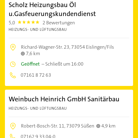
Scholz Heizungsbau Öl
u.Gasfeuerungskundendienst
5,0
2 Bewertungen
5.0
HEIZUNGS- UND LÜFTUNGSBAU
Richard-Wagner-Str. 23,
73054 Eislingen/Fils
7,6 km
Geöffnet
–
Schließt um 16:00
07161 8 72 63
Weinbuch Heinrich GmbH Sanitärbau
HEIZUNGS- UND LÜFTUNGSBAU
Robert-Bosch-Str. 11,
73079 Süßen
4,9 km
07162 9 33 04-0