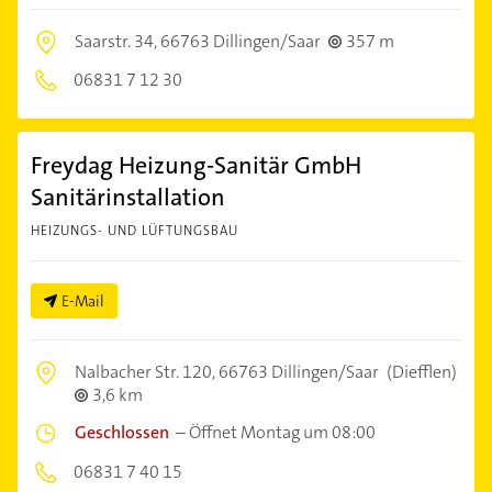
Saarstr. 34,
66763 Dillingen/Saar
357 m
06831 7 12 30
Freydag Heizung-Sanitär GmbH
Sanitärinstallation
HEIZUNGS- UND LÜFTUNGSBAU
E-Mail
Nalbacher Str. 120,
66763 Dillingen/Saar
(Diefflen)
3,6 km
Geschlossen
–
Öffnet Montag um 08:00
06831 7 40 15