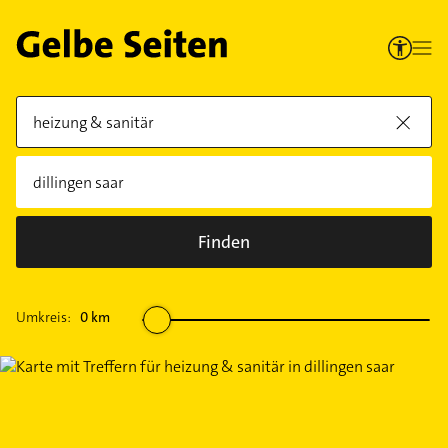
Finden
Umkreis:
0
km