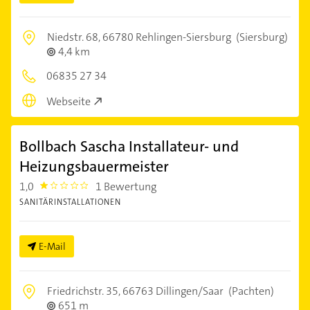
Niedstr. 68,
66780 Rehlingen-Siersburg
(Siersburg)
4,4 km
06835 27 34
Webseite
Bollbach Sascha Installateur- und
Heizungsbauermeister
1,0
1 Bewertung
1.0
SANITÄRINSTALLATIONEN
E-Mail
Friedrichstr. 35,
66763 Dillingen/Saar
(Pachten)
651 m