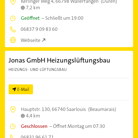
Kerlinger Weg 4,
66798 Wallerfangen
(Düren)
7,2 km
Geöffnet
–
Schließt um 19:00
06837 9 09 83 60
Webseite
Jonas GmbH Heizungslüftungsbau
HEIZUNGS- UND LÜFTUNGSBAU
E-Mail
Hauptstr. 130,
66740 Saarlouis
(Beaumarais)
4,4 km
Geschlossen
–
Öffnet Montag um 07:30
06831 96 61 71