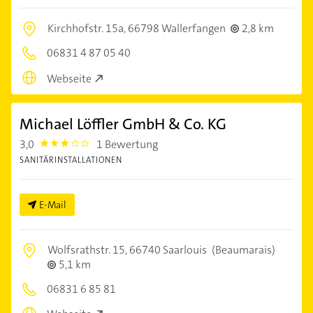
Kirchhofstr. 15a,
66798 Wallerfangen
2,8 km
06831 4 87 05 40
Webseite
Michael Löffler GmbH & Co. KG
3,0
1 Bewertung
3.0
SANITÄRINSTALLATIONEN
E-Mail
Wolfsrathstr. 15,
66740 Saarlouis
(Beaumarais)
5,1 km
06831 6 85 81