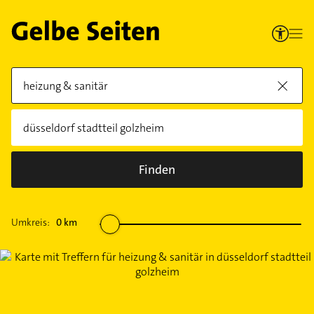
Finden
Umkreis:
0
km