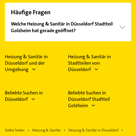
Häufige Fragen
Welche Heizung & Sanitär in Düsseldorf Stadtteil
Golzheim hat gerade geöffnet?
Im Anbieter-Bereich finden Sie alle
Öffnungszeiten
.
Bitte beachten Sie, dass diese an Sonn- und
Feiertagen abweichen können.
Heizung & Sanitär in
Heizung & Sanitär in
Düsseldorf und der
Stadtteilen von
Umgebung
Düsseldorf
Beliebte Suchen in
Beliebte Suchen in
Düsseldorf
Düsseldorf Stadtteil
Golzheim
Gelbe Seiten
Heizung & Sanitär
Heizung & Sanitär in Düsseldorf