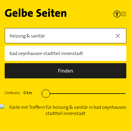
Finden
Umkreis:
0
km