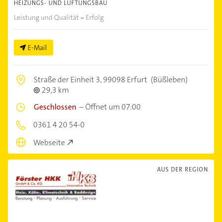
HEIZUNGS- UND LÜFTUNGSBAU
Leistung und Qualität = Erfolg
E-Mail
Straße der Einheit 3,
99098 Erfurt
(Büßleben)
29,3 km
Geschlossen
–
Öffnet um 07:00
0361 4 20 54-0
Webseite
AUS DER REGION