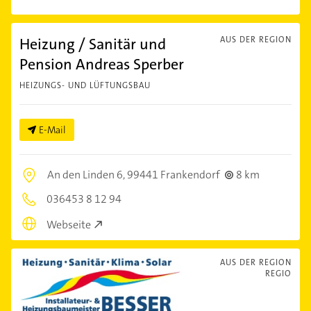
Heizung / Sanitär und
AUS DER REGION
Pension Andreas Sperber
HEIZUNGS- UND LÜFTUNGSBAU
E-Mail
An den Linden 6,
99441 Frankendorf
8 km
036453 8 12 94
Webseite
AUS DER REGION
REGIO