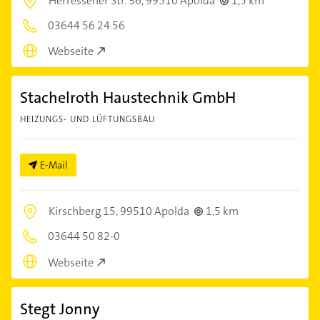
Herressener Str. 36,
99510 Apolda
1,5 km
03644 56 24 56
Webseite
Stachelroth Haustechnik GmbH
HEIZUNGS- UND LÜFTUNGSBAU
E-Mail
Kirschberg 15,
99510 Apolda
1,5 km
03644 50 82-0
Webseite
Stegt Jonny