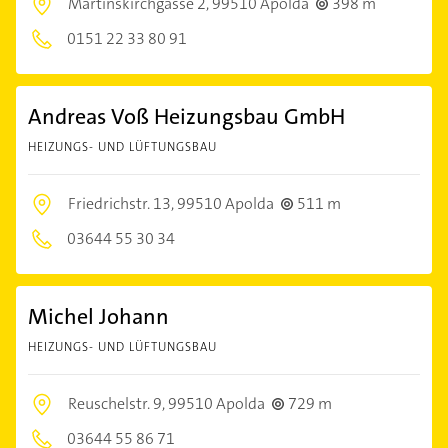
Martinskirchgasse 2,
99510 Apolda
398 m
0151 22 33 80 91
Andreas Voß Heizungsbau GmbH
HEIZUNGS- UND LÜFTUNGSBAU
Friedrichstr. 13,
99510 Apolda
511 m
03644 55 30 34
Michel Johann
HEIZUNGS- UND LÜFTUNGSBAU
Reuschelstr. 9,
99510 Apolda
729 m
03644 55 86 71