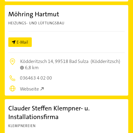
Möhring Hartmut
HEIZUNGS- UND LÜFTUNGSBAU
E-Mail
Ködderitzsch 14,
99518 Bad Sulza
(Ködderitzsch)
6,8 km
036463 4 02 00
Webseite
Clauder Steffen Klempner- u.
Installationsfirma
KLEMPNEREIEN