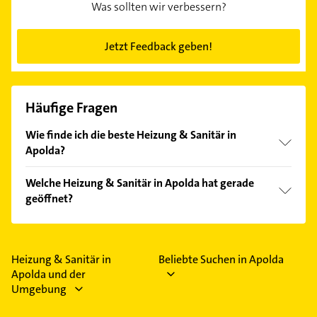
Was sollten wir verbessern?
Jetzt Feedback geben!
Häufige Fragen
Wie finde ich die beste Heizung & Sanitär in
Apolda?
Vergleichen Sie alle Anbieter anhand echter
Welche Heizung & Sanitär in Apolda hat gerade
Kundenmeinungen und profitieren Sie von den
geöffnet?
Empfehlungen. Die Suchergebnisse können Sie sich
einfach nach
Bewertungen
sortiert anzeigen lassen.
Im Anbieter-Bereich finden Sie alle
Öffnungszeiten
.
Bitte beachten Sie, dass diese an Sonn- und
Feiertagen abweichen können.
Heizung & Sanitär in
Beliebte Suchen in Apolda
Apolda und der
Umgebung