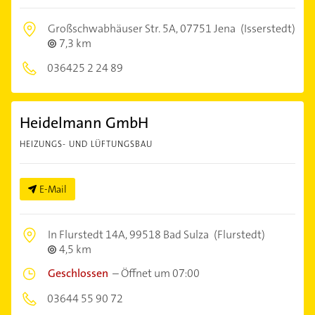
Großschwabhäuser Str. 5A,
07751 Jena
(Isserstedt)
7,3 km
036425 2 24 89
Heidelmann GmbH
HEIZUNGS- UND LÜFTUNGSBAU
E-Mail
In Flurstedt 14A,
99518 Bad Sulza
(Flurstedt)
4,5 km
Geschlossen
–
Öffnet um 07:00
03644 55 90 72