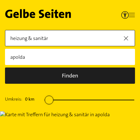
Finden
Umkreis:
0
km