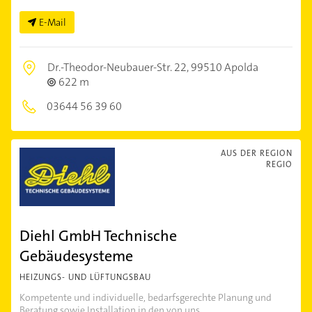
E-Mail
Dr.-Theodor-Neubauer-Str. 22,
99510 Apolda
622 m
03644 56 39 60
AUS DER REGION
REGIO
Diehl GmbH Technische
Gebäudesysteme
HEIZUNGS- UND LÜFTUNGSBAU
Kompetente und individuelle, bedarfsgerechte Planung und
Beratung sowie Installation in den von uns ...