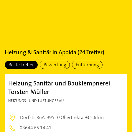
Heizung & Sanitär
in
Apolda
(
24
Treffer)
Beste Treffer
Bewertung
Entfernung
Heizung Sanitär und Bauklempnerei
Torsten Müller
HEIZUNGS- UND LÜFTUNGSBAU
Dorfstr. 86A,
99510 Obertrebra
5,6 km
03644 65 14 41