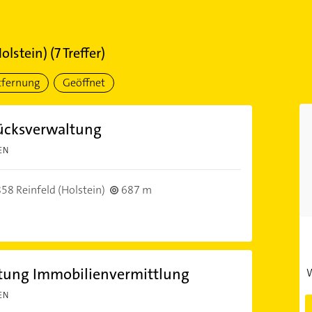
Holstein)
(
7
Treffer)
tfernung
Geöffnet
ücksverwaltung
EN
58 Reinfeld (Holstein)
687 m
ung Immobilienvermittlung
W
EN