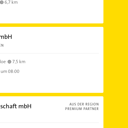
6,7 km
GmbH
EN
loe
7,5 km
 um 08:00
lschaft mbH
AUS DER REGION
PREMIUM PARTNER