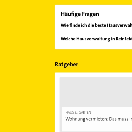
Häufige Fragen
Wie finde ich die beste Hausverwalt
Vergleichen Sie alle Anbieter anha
Welche Hausverwaltung in Reinfeld 
von den Empfehlungen. Die Sucherg
Bewertungen
sortiert anzeigen lass
Im Anbieter-Bereich finden Sie alle
Sonn- und Feiertagen abweichen k
Ratgeber
HAUS & GARTEN
Wohnung vermieten: Das muss im