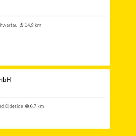
chwartau
14,9 km
GmbH
d Oldesloe
6,7 km