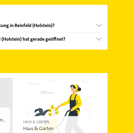
ung in Reinfeld (Holstein)?
nd echter Kundenmeinungen und profitieren Sie
(Holstein) hat gerade geöffnet?
ebnisse können Sie sich einfach nach
en.
Öffnungszeiten
. Bitte beachten Sie, dass diese an
önnen.
...
HAUS & GARTEN
Haus & Garten