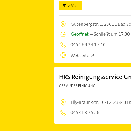
E-Mail
Gutenbergstr. 1,
23611 Bad S
Geöffnet
–
Schließt um 17:30
0451 69 34 17 40
Webseite
HRS Reinigungsservice 
GEBÄUDEREINIGUNG
Lily-Braun-Str. 10-12,
23843 Ba
04531 8 75 26