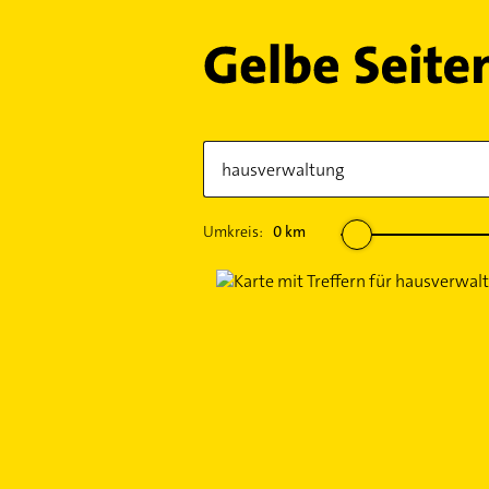
Umkreis:
0
km