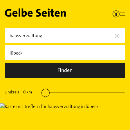
Finden
Umkreis:
0
km