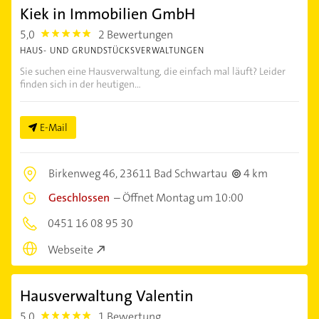
Kiek in Immobilien GmbH
5,0
2 Bewertungen
5.0
HAUS- UND GRUNDSTÜCKSVERWALTUNGEN
Sie suchen eine Hausverwaltung, die einfach mal läuft? Leider
finden sich in der heutigen...
E-Mail
Birkenweg 46,
23611 Bad Schwartau
4 km
Geschlossen
–
Öffnet Montag um 10:00
0451 16 08 95 30
Webseite
Hausverwaltung Valentin
5,0
1 Bewertung
5.0