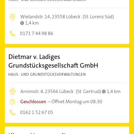
Wielandstr. 14,
23558 Lübeck
(St. Lorenz Süd)
1,4 km
0171 7 44 98 86
Dietmar v. Ladiges
Grundstücksgesellschaft GmbH
HAUS- UND GRUNDSTÜCKSVERWALTUNGEN
Arnimstr. 4,
23566 Lübeck
(St. Gertrud)
1,4 km
Geschlossen
–
Öffnet Montag um 08:30
0162 1 52 67 05