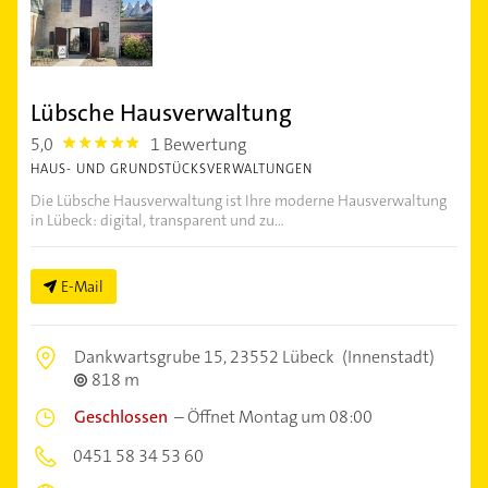
Lübsche Hausverwaltung
5,0
1 Bewertung
5.0
HAUS- UND GRUNDSTÜCKSVERWALTUNGEN
Die Lübsche Hausverwaltung ist Ihre moderne Hausverwaltung
in Lübeck: digital, transparent und zu...
E-Mail
Dankwartsgrube 15,
23552 Lübeck
(Innenstadt)
818 m
Geschlossen
–
Öffnet Montag um 08:00
0451 58 34 53 60