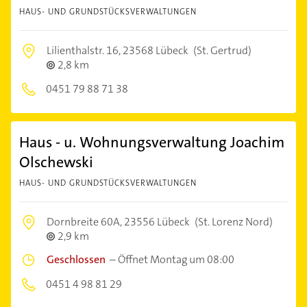
HAUS- UND GRUNDSTÜCKSVERWALTUNGEN
Lilienthalstr. 16,
23568 Lübeck
(St. Gertrud)
2,8 km
0451 79 88 71 38
Haus - u. Wohnungsverwaltung Joachim
Olschewski
HAUS- UND GRUNDSTÜCKSVERWALTUNGEN
Dornbreite 60A,
23556 Lübeck
(St. Lorenz Nord)
2,9 km
Geschlossen
–
Öffnet Montag um 08:00
0451 4 98 81 29