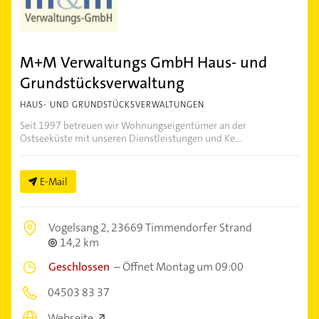
M+M Verwaltungs GmbH Haus- und
Grundstücksverwaltung
HAUS- UND GRUNDSTÜCKSVERWALTUNGEN
Seit 1997 betreuen wir Wohnungseigentümer an der
Ostseeküste mit unseren Dienstleistungen und Ke...
E-Mail
Vogelsang 2,
23669 Timmendorfer Strand
14,2 km
Geschlossen
–
Öffnet Montag um 09:00
04503 83 37
Webseite