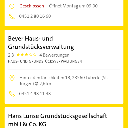
Geschlossen
–
Öffnet Montag um 09:00
0451 2 80 16 60
Beyer Haus- und
Grundstücksverwaltung
2,8
4 Bewertungen
2.8
HAUS- UND GRUNDSTÜCKSVERWALTUNGEN
Hinter den Kirschkaten 13,
23560 Lübeck
(St.
Jürgen)
2,6 km
0451 4 98 11 48
Hans Lünse Grundstücksgesellschaft
mbH & Co. KG