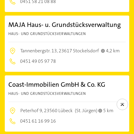
0451 58 21 08 88
MAJA Haus- u. Grundstücksverwaltung
HAUS- UND GRUNDSTÜCKSVERWALTUNGEN
Tannenbergstr. 13,
23617 Stockelsdorf
4,2 km
0451 49 05 97 78
Coast-Immobilien GmbH & Co. KG
HAUS- UND GRUNDSTÜCKSVERWALTUNGEN
Peterhof 9,
23560 Lübeck
(St. Jürgen)
5 km
0451 61 16 99 16