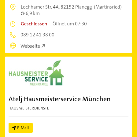
Lochhamer Str. 4A,
82152 Planegg
(Martinsried)
6,9 km
Geschlossen
–
Öffnet um 07:30
089 12 41 38 00
Webseite
Atelj Hausmeisterservice München
HAUSMEISTERDIENSTE
E-Mail