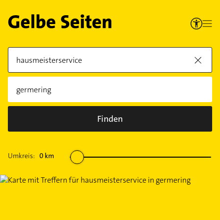
Finden
Umkreis:
0
km