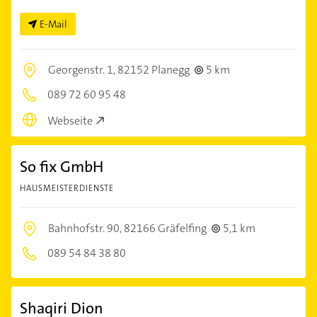
E-Mail
Georgenstr. 1,
82152 Planegg
5 km
089 72 60 95 48
Webseite
So fix GmbH
HAUSMEISTERDIENSTE
Bahnhofstr. 90,
82166 Gräfelfing
5,1 km
089 54 84 38 80
Shaqiri Dion