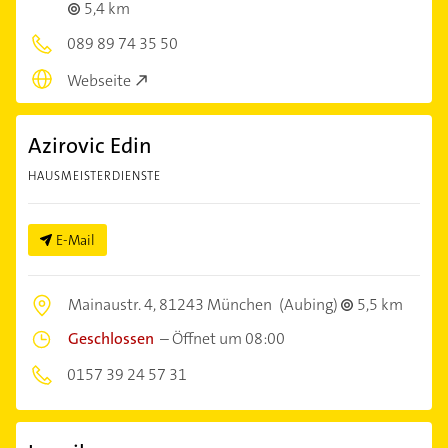
5,4 km
089 89 74 35 50
Webseite
Azirovic Edin
HAUSMEISTERDIENSTE
E-Mail
Mainaustr. 4,
81243 München
(Aubing)
5,5 km
Geschlossen
–
Öffnet um 08:00
0157 39 24 57 31