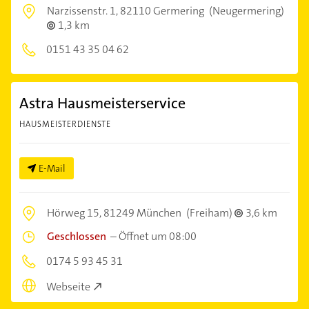
Narzissenstr. 1,
82110 Germering
(Neugermering)
1,3 km
0151 43 35 04 62
Astra Hausmeisterservice
HAUSMEISTERDIENSTE
E-Mail
Hörweg 15,
81249 München
(Freiham)
3,6 km
Geschlossen
–
Öffnet um 08:00
0174 5 93 45 31
Webseite