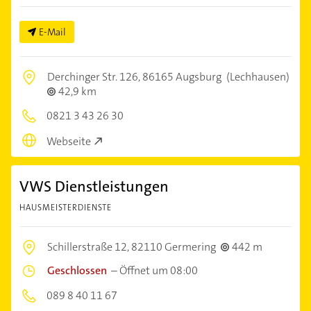
E-Mail
Derchinger Str. 126,
86165 Augsburg
(Lechhausen)
42,9 km
0821 3 43 26 30
Webseite
VWS Dienstleistungen
HAUSMEISTERDIENSTE
Schillerstraße 12,
82110 Germering
442 m
Geschlossen
–
Öffnet um 08:00
089 8 40 11 67