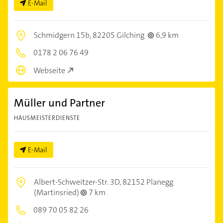
E-Mail
Schmidgern 15b,
82205 Gilching
6,9 km
0178 2 06 76 49
Webseite
Müller und Partner
HAUSMEISTERDIENSTE
E-Mail
Albert-Schweitzer-Str. 3D,
82152 Planegg
(Martinsried)
7 km
089 70 05 82 26