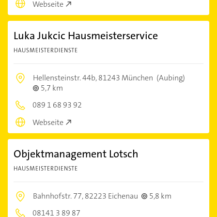
Webseite
Luka Jukcic Hausmeisterservice
HAUSMEISTERDIENSTE
Hellensteinstr. 44b,
81243 München
(Aubing)
5,7 km
089 1 68 93 92
Webseite
Objektmanagement Lotsch
HAUSMEISTERDIENSTE
Bahnhofstr. 77,
82223 Eichenau
5,8 km
08141 3 89 87