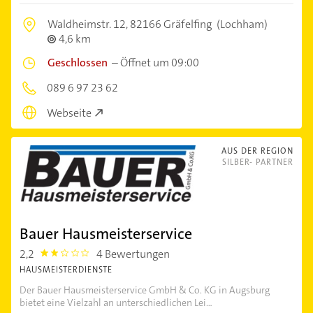
Waldheimstr. 12,
82166 Gräfelfing
(Lochham)
4,6 km
Geschlossen
–
Öffnet um 09:00
089 6 97 23 62
Webseite
AUS DER REGION
SILBER- PARTNER
Bauer Hausmeisterservice
2,2
4 Bewertungen
2.2
HAUSMEISTERDIENSTE
Der Bauer Hausmeisterservice GmbH & Co. KG in Augsburg
bietet eine Vielzahl an unterschiedlichen Lei...