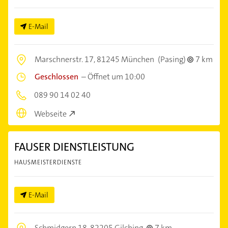
E-Mail
Marschnerstr. 17,
81245 München
(Pasing)
7 km
Geschlossen
–
Öffnet um 10:00
089 90 14 02 40
Webseite
FAUSER DIENSTLEISTUNG
HAUSMEISTERDIENSTE
E-Mail
Schmidgern 18,
82205 Gilching
7 km