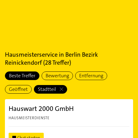
Hausmeisterservice
in
Berlin Bezirk
Reinickendorf
(
28
Treffer)
Beste Treffer
Bewertung
Entfernung
Geöffnet
Stadtteil
Hauswart 2000 GmbH
HAUSMEISTERDIENSTE
Chat starten