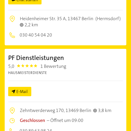
Heidenheimer Str. 35 A,
13467 Berlin
(Hermsdorf)
2,2 km
030 40 54 04 20
PF Dienstleistungen
5,0
1 Bewertung
5.0
HAUSMEISTERDIENSTE
E-Mail
Zehntwerderweg 170,
13469 Berlin
3,8 km
Geschlossen
–
Öffnet um 09:00
030 89 63 98 24