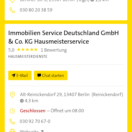
030 80 20 38 59
Immobilien Service Deutschland GmbH
& Co. KG Hausmeisterservice
5,0
1 Bewertung
5.0
HAUSMEISTERDIENSTE
E-Mail
Chat starten
Alt-Reinickendorf 29,
13407 Berlin
(Reinickendorf)
4,3 km
Geschlossen
–
Öffnet um 08:00
030 92 70 67-0
Webseite