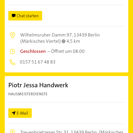
Chat starten
Wilhelmsruher Damm 97,
13439 Berlin
(Märkisches Viertel)
4,5 km
Geschlossen
–
Öffnet um 08:00
0157 51 67 48 83
Piotr Jessa Handwerk
HAUSMEISTERDIENSTE
E-Mail
Treuenbrietzener Str. 31,
13439 Berlin
(Märkisches