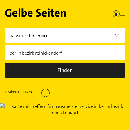
Finden
Umkreis:
0
km