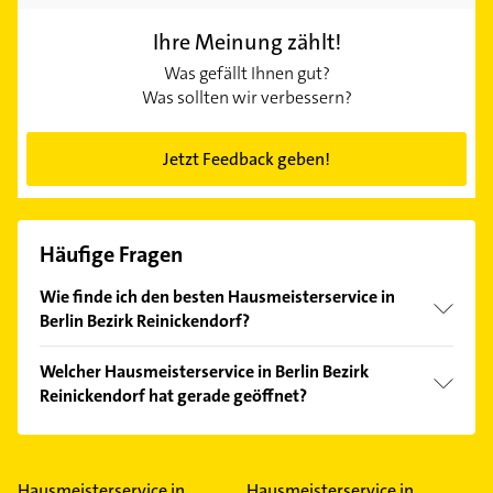
Ihre Meinung zählt!
Was gefällt Ihnen gut?
Was sollten wir verbessern?
Jetzt Feedback geben!
Häufige Fragen
Wie finde ich den besten Hausmeisterservice in
Berlin Bezirk Reinickendorf?
Vergleichen Sie alle Anbieter anhand echter
Welcher Hausmeisterservice in Berlin Bezirk
Kundenmeinungen und profitieren Sie von den
Reinickendorf hat gerade geöffnet?
Empfehlungen. Die Suchergebnisse können Sie sich
einfach nach
Bewertungen
sortiert anzeigen lassen.
Im Anbieter-Bereich finden Sie alle
Öffnungszeiten
.
Bitte beachten Sie, dass diese an Sonn- und
Feiertagen abweichen können.
Hausmeisterservice in
Hausmeisterservice in