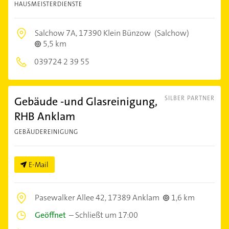
HAUSMEISTERDIENSTE
Salchow 7A,
17390 Klein Bünzow
(Salchow)
5,5 km
039724 2 39 55
Gebäude -und Glasreinigung,
SILBER PARTNER
RHB Anklam
GEBÄUDEREINIGUNG
E-Mail
Pasewalker Allee 42,
17389 Anklam
1,6 km
Geöffnet
–
Schließt um 17:00