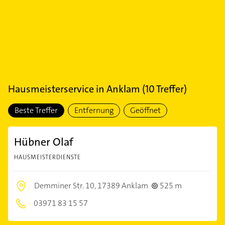
Hausmeisterservice
in
Anklam
(
10
Treffer)
Beste Treffer
Entfernung
Geöffnet
Hübner Olaf
HAUSMEISTERDIENSTE
Demminer Str. 10,
17389 Anklam
525 m
03971 83 15 57