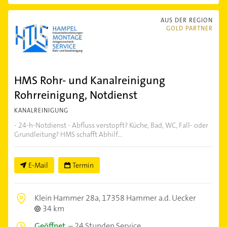
AUS DER REGION
GOLD PARTNER
HMS Rohr- und Kanalreinigung
Rohrreinigung, Notdienst
KANALREINIGUNG
- 24-h-Notdienst - Abfluss verstopft? Küche, Bad, WC, Fall- oder
Grundleitung? HMS schafft Abhilf...
E-Mail
Termin
Klein Hammer 28a,
17358 Hammer a.d. Uecker
34 km
Geöffnet
–
24 Stunden Service