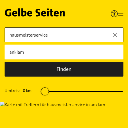
Finden
Umkreis:
0
km