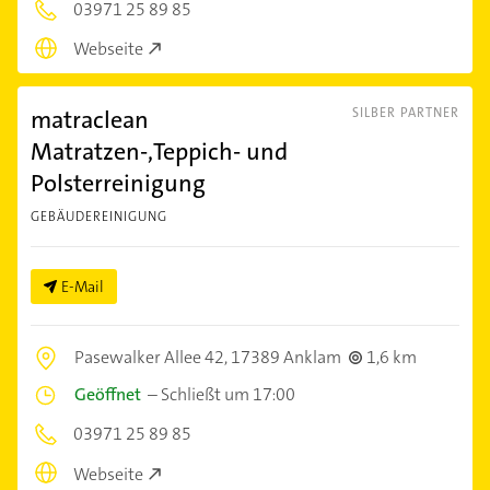
03971 25 89 85
Webseite
matraclean
SILBER PARTNER
Matratzen-,Teppich- und
Polsterreinigung
GEBÄUDEREINIGUNG
E-Mail
Pasewalker Allee 42,
17389 Anklam
1,6 km
Geöffnet
–
Schließt um 17:00
03971 25 89 85
Webseite