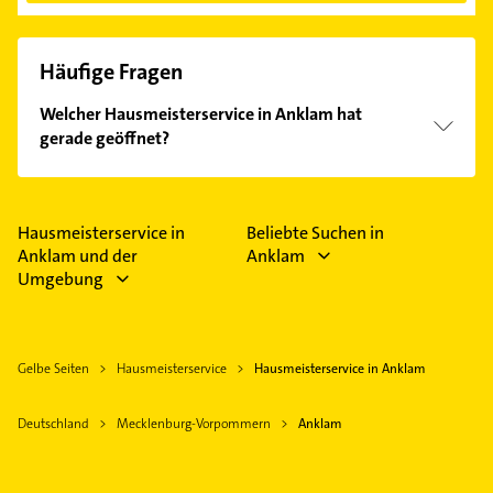
Häufige Fragen
Welcher Hausmeisterservice in Anklam hat
gerade geöffnet?
Im Anbieter-Bereich finden Sie alle
Öffnungszeiten
.
Bitte beachten Sie, dass diese an Sonn- und
Feiertagen abweichen können.
Hausmeisterservice in
Beliebte Suchen in
Anklam und der
Anklam
Umgebung
Gelbe Seiten
Hausmeisterservice
Hausmeisterservice in Anklam
Deutschland
Mecklenburg-Vorpommern
Anklam