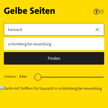
Finden
Umkreis:
0
km