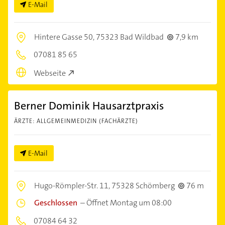
E-Mail
Hintere Gasse 50,
75323 Bad Wildbad
7,9 km
07081 85 65
Webseite
Berner Dominik Hausarztpraxis
ÄRZTE: ALLGEMEINMEDIZIN (FACHÄRZTE)
E-Mail
Hugo-Römpler-Str. 11,
75328 Schömberg
76 m
Geschlossen
–
Öffnet Montag um 08:00
07084 64 32