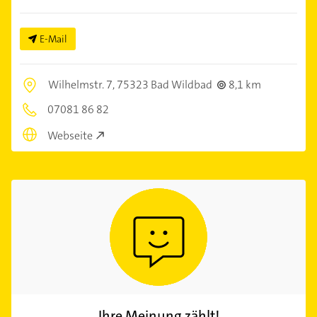
E-Mail
Wilhelmstr. 7,
75323 Bad Wildbad
8,1 km
07081 86 82
Webseite
Ihre Meinung zählt!