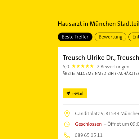
Hausarzt
in
München Stadtteil
Beste Treffer
Bewertung
En
Treusch Ulrike Dr., Treusc
5,0
2 Bewertungen
5.0
ÄRZTE: ALLGEMEINMEDIZIN (FACHÄRZTE
E-Mail
Canditplatz 9,
81543 Münche
Geschlossen
–
Öffnet um 09:
089 65 05 11