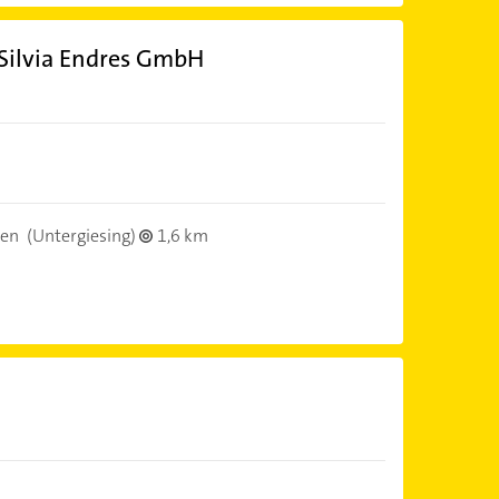
Silvia Endres GmbH
en
(Untergiesing)
1,6 km
)