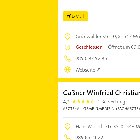
E-Mail
Grünwalder Str. 10,
81547 Mü
Geschlossen
–
Öffnet um 09:
089 6 92 92 95
Webseite
Gaßner Winfried Christia
4,2
1 Bewertung
4.2000003
ÄRZTE: ALLGEMEINMEDIZIN (FACHÄRZTE
Hans-Mielich-Str. 35,
81543 M
089 65 21 22