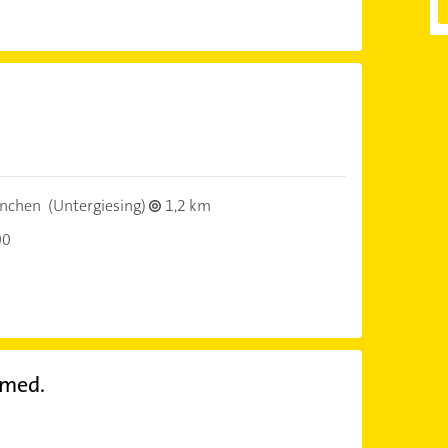
)
nchen
(Untergiesing)
1,2 km
00
.med.
)