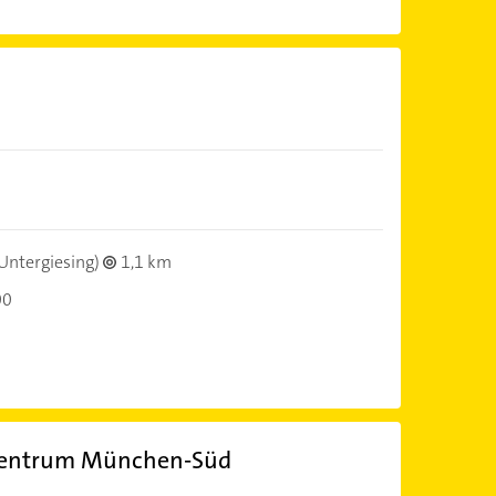
)
Untergiesing)
1,1 km
00
zentrum München-Süd
)