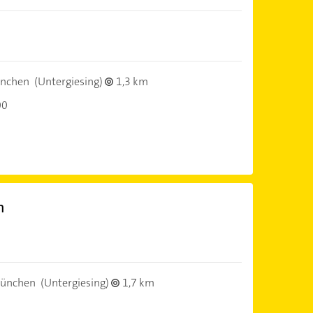
nchen
(Untergiesing)
1,3 km
00
n
)
ünchen
(Untergiesing)
1,7 km