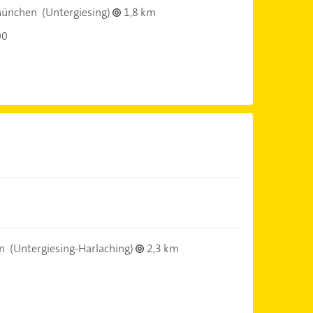
München
(Untergiesing)
1,8 km
00
)
n
(Untergiesing-Harlaching)
2,3 km