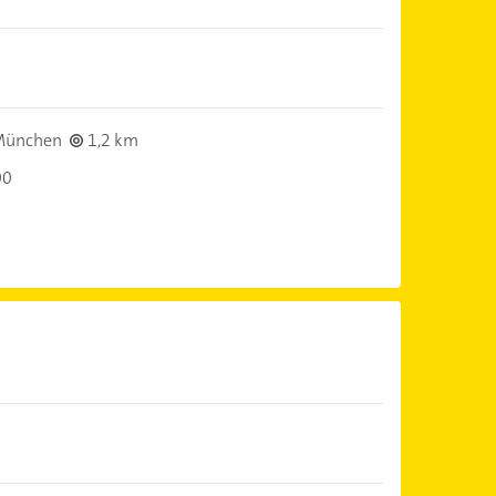
München
1,2 km
00
)