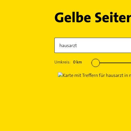
Umkreis:
0
km