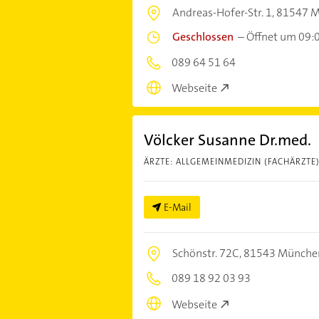
Andreas-Hofer-Str. 1,
81547 
Geschlossen
–
Öffnet um 09:
089 64 51 64
Webseite
Völcker Susanne Dr.med.
ÄRZTE: ALLGEMEINMEDIZIN (FACHÄRZTE
E-Mail
Schönstr. 72C,
81543 Münche
089 18 92 03 93
Webseite