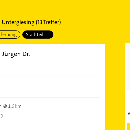
 Untergiesing
(
13
Treffer)
tfernung
Stadtteil
h Jürgen Dr.
)
n
1,6 km
W
00