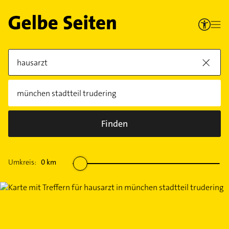
Finden
Umkreis:
0
km