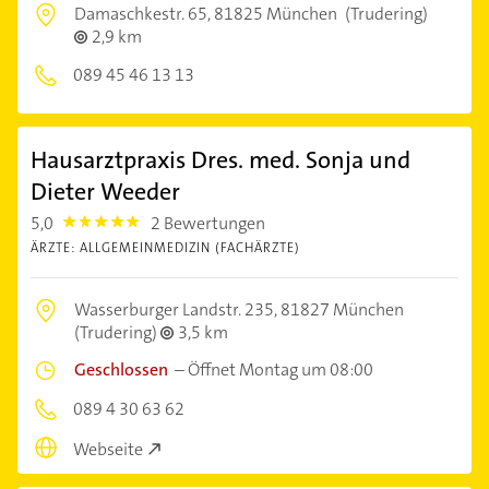
Damaschkestr. 65,
81825 München
(Trudering)
2,9 km
089 45 46 13 13
Hausarztpraxis Dres. med. Sonja und
Dieter Weeder
5,0
2 Bewertungen
5.0
ÄRZTE: ALLGEMEINMEDIZIN (FACHÄRZTE)
Wasserburger Landstr. 235,
81827 München
(Trudering)
3,5 km
Geschlossen
–
Öffnet Montag um 08:00
089 4 30 63 62
Webseite