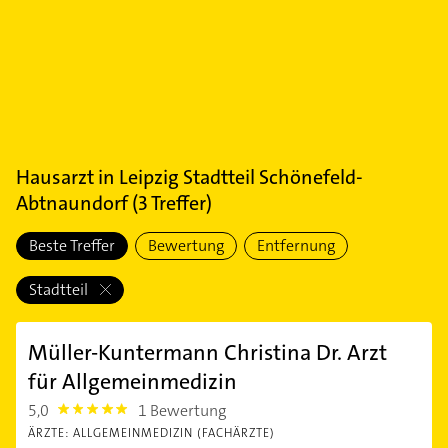
Hausarzt
in
Leipzig Stadtteil Schönefeld-
Abtnaundorf
(
3
Treffer)
Beste Treffer
Bewertung
Entfernung
Stadtteil
Müller-Kuntermann Christina Dr. Arzt
für Allgemeinmedizin
5,0
1 Bewertung
5.0
ÄRZTE: ALLGEMEINMEDIZIN (FACHÄRZTE)