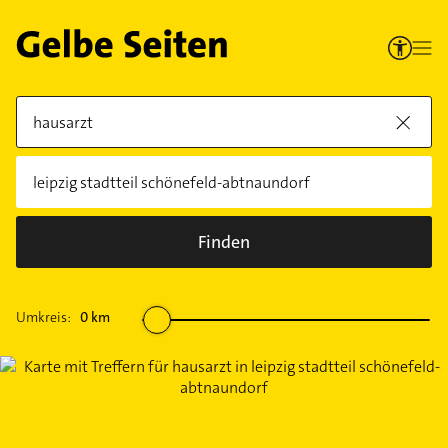
Finden
Umkreis:
0
km