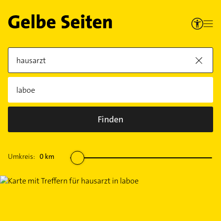
Finden
Umkreis:
0
km