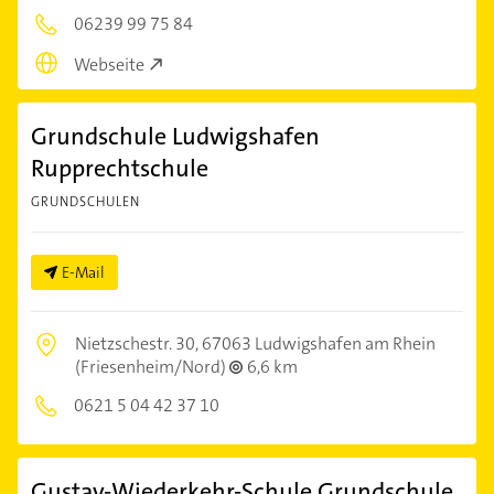
06239 99 75 84
Webseite
Grundschule Ludwigshafen
Rupprechtschule
GRUNDSCHULEN
E-Mail
Nietzschestr. 30,
67063 Ludwigshafen am Rhein
(Friesenheim/Nord)
6,6 km
0621 5 04 42 37 10
Gustav-Wiederkehr-Schule Grundschule