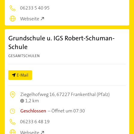
06233 5 40 95
Webseite
Grundschule u. IGS Robert-Schuman-
Schule
GESAMTSCHULEN
E-Mail
Ziegelhofweg 16,
67227 Frankenthal (Pfalz)
1,2 km
Geschlossen
–
Öffnet um 07:30
06233 6 48 19
Webseite