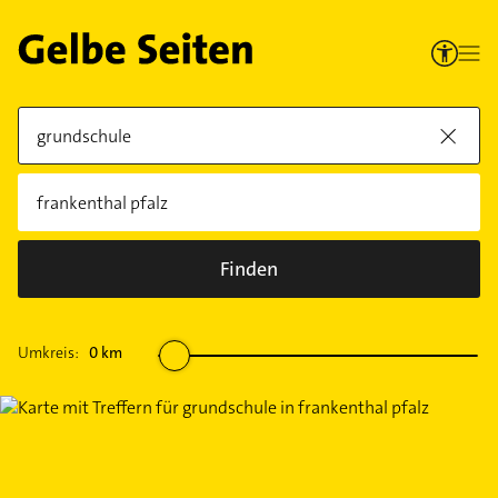
Finden
Umkreis:
0
km