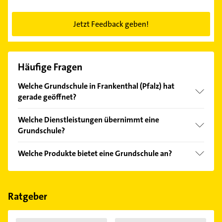
Jetzt Feedback geben!
Häufige Fragen
Welche Grundschule in Frankenthal (Pfalz) hat
gerade geöffnet?
Im Anbieter-Bereich finden Sie alle
Öffnungszeiten
.
Welche Dienstleistungen übernimmt eine
Bitte beachten Sie, dass diese an Sonn- und
Grundschule?
Feiertagen abweichen können.
Folgende Leistungen werden angeboten: Biologie
Welche Produkte bietet eine Grundschule an?
Nachhilfe, Chemie Nachhilfe, Deutsch Nachhilfe,
Englisch Nachhilfe und Ferienkurse.
Das Angebot umfasst unter anderem Biologie
Nachhilfe, Chemie Nachhilfe, Deutsch Nachhilfe,
Ferienkurse und Mathe Nachhilfe.
Ratgeber