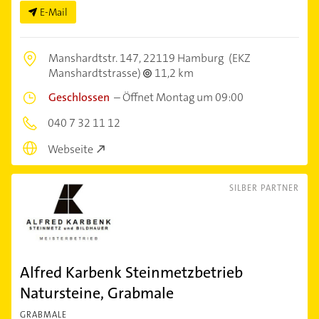
E-Mail
Manshardtstr. 147,
22119 Hamburg
(EKZ
Manshardtstrasse)
11,2 km
Geschlossen
–
Öffnet Montag um 09:00
040 7 32 11 12
Webseite
SILBER PARTNER
Alfred Karbenk Steinmetzbetrieb
Natursteine, Grabmale
GRABMALE