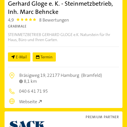
Gerhard Gloge e. K. - Steinmetzbetrieb,
Inh. Marc Behncke
4,9
8 Bewertungen
4.9
GRABMALE
STEINMETZBETRIEB GERHARD GLOGE e.K. Naturstein für Ihr
Haus, Büro und Ihren Garten.
E-Mail
Termin
Bräsigweg 19,
22177 Hamburg
(Bramfeld)
8,1 km
040 6 41 71 95
Webseite
PREMIUM PARTNER