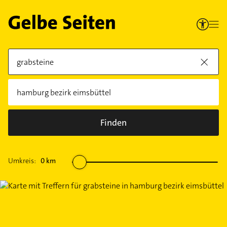
Finden
Umkreis:
0
km