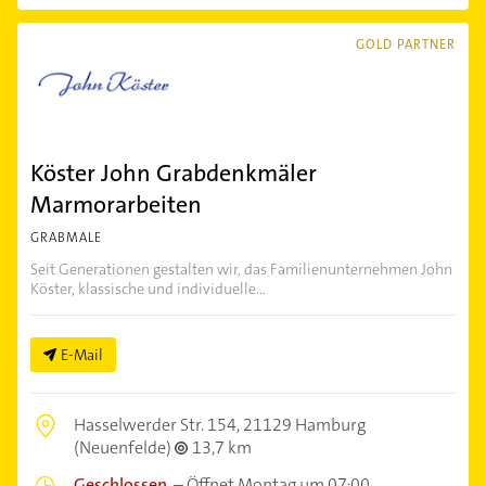
GOLD PARTNER
Köster John Grabdenkmäler
Marmorarbeiten
GRABMALE
Seit Generationen gestalten wir, das Familienunternehmen John
Köster, klassische und individuelle...
E-Mail
Hasselwerder Str. 154,
21129 Hamburg
(Neuenfelde)
13,7 km
Geschlossen
–
Öffnet Montag um 07:00