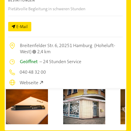
BESTATTUNGEN
Pietätvolle Begleitung in schweren Stunden
E-Mail
Breitenfelder Str. 6,
20251 Hamburg
(Hoheluft-
West)
2,4 km
Geöffnet
–
24 Stunden Service
040 48 32 00
Webseite