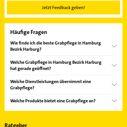
Jetzt Feedback geben!
Häufige Fragen
Wie finde ich die beste Grabpflege in Hamburg
Bezirk Harburg?
Vergleichen Sie alle Anbieter anhand echter
Welche Grabpflege in Hamburg Bezirk Harburg
Kundenmeinungen und profitieren Sie von den
hat gerade geöffnet?
Empfehlungen. Die Suchergebnisse können Sie sich
einfach nach
Bewertungen
sortiert anzeigen lassen.
Im Anbieter-Bereich finden Sie alle
Öffnungszeiten
.
Welche Dienstleistungen übernimmt eine
Bitte beachten Sie, dass diese an Sonn- und
Grabpflege?
Feiertagen abweichen können.
Folgende Leistungen werden angeboten:
Welche Produkte bietet eine Grabpflege an?
Friedhofsgärtnerei, Floristik, Bürobegrünung,
Gartenservice und Kostenvoranschlag.
Das Angebot umfasst unter anderem
Balkonpflanzen, Blumensträuße, Schnittblumen,
Topfblumen und Topfpflanzen.
Ratgeber