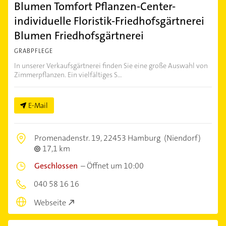
Blumen Tomfort Pflanzen-Center-
individuelle Floristik-Friedhofsgärtnerei
Blumen Friedhofsgärtnerei
GRABPFLEGE
In unserer Verkaufsgärtnerei finden Sie eine große Auswahl von
Zimmerpflanzen. Ein vielfältiges S...
E-Mail
Promenadenstr. 19,
22453 Hamburg
(Niendorf)
17,1 km
Geschlossen
–
Öffnet um 10:00
040 58 16 16
Webseite