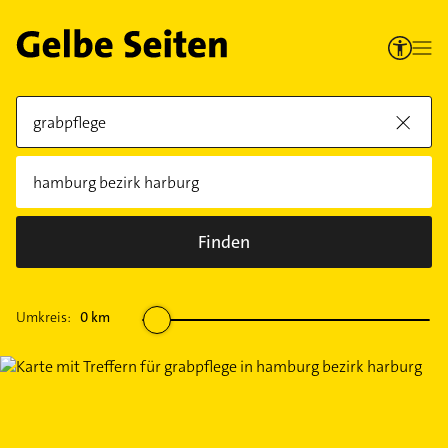
Finden
Umkreis:
0
km