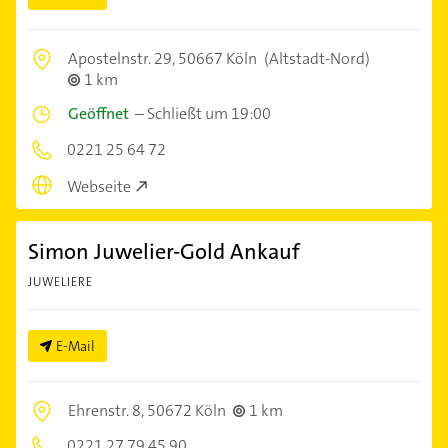
Apostelnstr. 29,
50667 Köln
(Altstadt-Nord)
1 km
Geöffnet
–
Schließt um 19:00
0221 25 64 72
Webseite
Simon Juwelier-Gold Ankauf
JUWELIERE
E-Mail
Ehrenstr. 8,
50672 Köln
1 km
0221 27 79 45 90