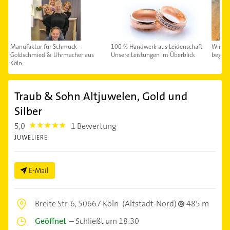
Manufaktur für Schmuck -
100 % Handwerk aus Leidenschaft
Wir fr
Goldschmied & Uhrmacher aus
Unsere Leistungen im Überblick
begrüß
Köln
Traub & Sohn Altjuwelen, Gold und
Silber
5,0
1 Bewertung
5.0
JUWELIERE
E-Mail
Breite Str. 6,
50667 Köln
(Altstadt-Nord)
485 m
Geöffnet
–
Schließt um 18:30