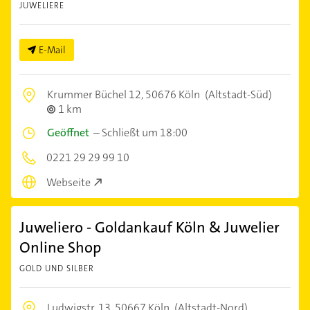
JUWELIERE
E-Mail
Krummer Büchel 12,
50676 Köln
(Altstadt-Süd)
1 km
Geöffnet
–
Schließt um 18:00
0221 29 29 99 10
Webseite
Juweliero - Goldankauf Köln & Juwelier
Online Shop
GOLD UND SILBER
Ludwigstr. 13,
50667 Köln
(Altstadt-Nord)