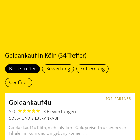
Goldankauf
in
Köln
(
34
Treffer)
Beste Treffer
Bewertung
Entfernung
Geöffnet
TOP PARTNER
Goldankauf4u
5,0
3 Bewertungen
5.0
GOLD- UND SILBERANKAUF
Goldankauf4u Köln, mehr als Top - Goldpreise. In unseren vier
Filialen in Köln und Umgebung können.....