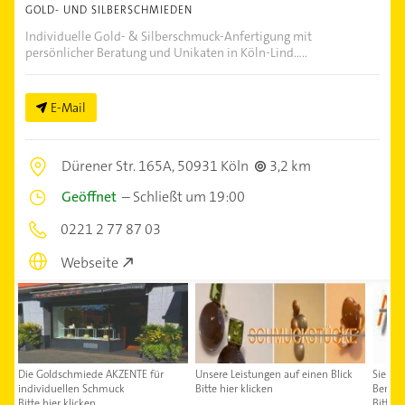
GOLD- UND SILBERSCHMIEDEN
Individuelle Gold- & Silberschmuck-Anfertigung mit
persönlicher Beratung und Unikaten in Köln-Lind.....
E-Mail
Dürener Str. 165A,
50931 Köln
3,2 km
Geöffnet
–
Schließt um 19:00
0221 2 77 87 03
Webseite
Die Goldschmiede AKZENTE für
Unsere Leistungen auf einen Blick
Sie ha
individuellen Schmuck
Bitte hier klicken
Beratu
Bitte hier klicken
Bitte h