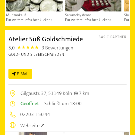
Münzankauf:
Sammelsysteme:
Shop:
Für weitere Infos hier klicken!
Für weitere Infos hier klicken!
Für wei
Atelier Süß Goldschmiede
BASIC PARTNER
5,0
3 Bewertungen
5.0
GOLD- UND SILBERSCHMIEDEN
E-Mail
Gilgaustr. 37,
51149 Köln
7 km
Geöffnet
–
Schließt um 18:00
02203 1 50 44
Webseite