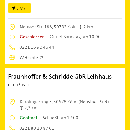
E-Mail
Neusser Str. 186,
50733 Köln
2 km
Geschlossen
–
Öffnet Samstag um 10:00
0221 16 92 46 44
Webseite
Fraunhoffer & Schridde GbR Leihhaus
LEIHHÄUSER
Karolingerring 7,
50678 Köln
(Neustadt-Süd)
2,3 km
Geöffnet
–
Schließt um 17:00
0221 80 10 87 61