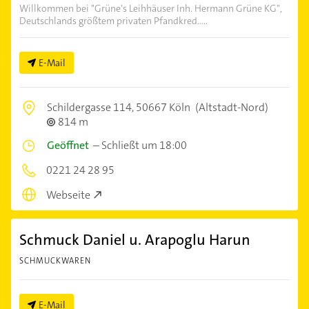
Willkommen bei "Grüne's Leihhäuser Inh. Hermann Grüne KG",
Deutschlands größtem privaten Pfandkred.....
E-Mail
Schildergasse 114,
50667 Köln
(Altstadt-Nord)
814 m
Geöffnet
–
Schließt um 18:00
0221 24 28 95
Webseite
Schmuck Daniel u. Arapoglu Harun
SCHMUCKWAREN
E-Mail