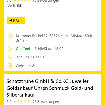
5,0
96 Bewertungen
5.0
JUWELIERE
E-Mail
Krummer Büchel 12,
50676 Köln
(Altstadt-Süd)
1 km
Geöffnet
–
Schließt um 18:00
0221 29 29 99 10
Webseite
Schatztruhe GmbH & Co.KG Juwelier
Goldankauf Uhren Schmuck Gold- und
Silberankauf
5,0
96 Bewertungen
5.0