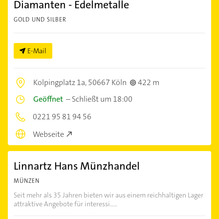
Diamanten - Edelmetalle
GOLD UND SILBER
E-Mail
Kolpingplatz 1a,
50667 Köln
422 m
Geöffnet
–
Schließt um 18:00
0221 95 81 94 56
Webseite
Linnartz Hans Münzhandel
MÜNZEN
Seit mehr als 35 Jahren bieten wir aus einem reichhaltigen Lager
attraktive Angebote für interessi.....