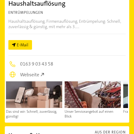
Haushaltsauflösung
ENTRÜMPELUNGEN
Haushalts­auflösung, Firmenauflösung, Entrümpelung: Schnell,
zuverlässig & günstig, mit mehr als 3.....
E-Mail
0163 9 03 43 58
Webseite
Das sind wir: Schnell, zuverlässig,
Unser Serviceangebot auf einen
Fragen
günstig!
Blick
AUS DER REGION