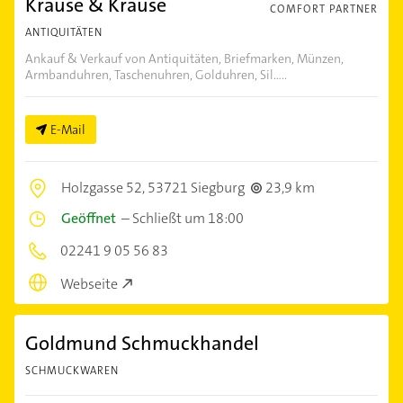
Krause & Krause
COMFORT PARTNER
ANTIQUITÄTEN
Ankauf & Verkauf von Antiquitäten, Briefmarken, Münzen,
Armbanduhren, Taschenuhren, Golduhren, Sil.....
E-Mail
Holzgasse 52,
53721 Siegburg
23,9 km
Geöffnet
–
Schließt um 18:00
02241 9 05 56 83
Webseite
Goldmund Schmuckhandel
SCHMUCKWAREN