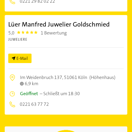
0221 29 82 02 22
Lüer Manfred Juwelier Goldschmied
5,0
1 Bewertung
5.0
JUWELIERE
E-Mail
Im Weidenbruch 137,
51061 Köln
(Höhenhaus)
6,9 km
Geöffnet
–
Schließt um 18:30
0221 63 77 72