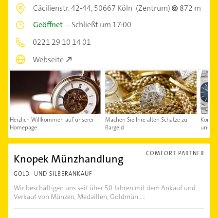
Cäcilienstr. 42-44,
50667 Köln
(Zentrum)
872 m
Geöffnet
–
Schließt um 17:00
0221 29 10 14 01
Webseite
Herzlich Willkommen auf unserer
Machen Sie Ihre alten Schätze zu
Kontakt
Homepage
Bargeld
uns au
COMFORT PARTNER
Knopek Münzhandlung
GOLD- UND SILBERANKAUF
Wir beschäftigen uns seit über 50 Jahren mit dem Ankauf und
Verkauf von Münzen, Medaillen, Goldmün.....