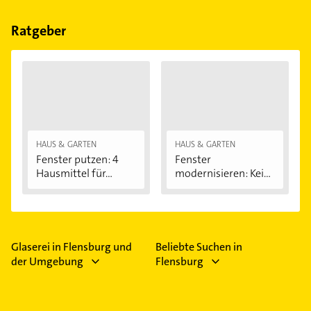
Bitte beachten Sie, dass diese an Sonn- und
Feiertagen abweichen können.
Ratgeber
HAUS & GARTEN
HAUS & GARTEN
Fenster putzen: 4
Fenster
Hausmittel für...
modernisieren: Kein
Schimmel...
Glaserei in Flensburg und
Beliebte Suchen in
der Umgebung
Flensburg