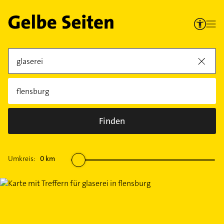
Finden
Umkreis:
0
km