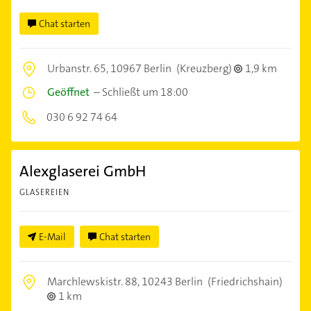
Chat starten
Urbanstr. 65,
10967 Berlin
(Kreuzberg)
1,9 km
Geöffnet
–
Schließt um 18:00
030 6 92 74 64
Alexglaserei GmbH
GLASEREIEN
E-Mail
Chat starten
Marchlewskistr. 88,
10243 Berlin
(Friedrichshain)
1 km