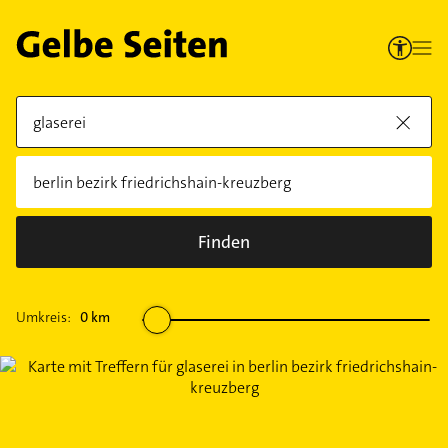
Finden
Umkreis:
0
km