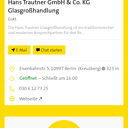
Hans Trautner GmbH & Co. KG
Glasgroßhandlung
GLAS
Die Hans Trautner Glasgroßhandlung ist ein traditionsreicher
und moderner Ansprechpartner für den Be...
E-Mail
Chat starten
Eisenbahnstr. 5,
10997 Berlin
(Kreuzberg)
323 m
Geöffnet
–
Schließt um 16:00
030 6 12 73 25
Webseite