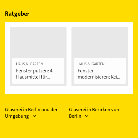
Bitte beachten Sie, dass diese an Sonn- und
Feiertagen abweichen können.
Ratgeber
HAUS & GARTEN
HAUS & GARTEN
Fenster putzen: 4
Fenster
Hausmittel für...
modernisieren: Kein
Schimmel...
Glaserei in Berlin und der
Glaserei in Bezirken von
Umgebung
Berlin