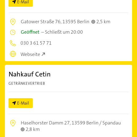
E-Mail
Gatower Straße 76,
13595 Berlin
2,5 km
Geöffnet
–
Schließt um 20:00
030 3 61 57 71
Webseite
Nahkauf Cetin
GETRÄNKEVERTRIEB
E-Mail
Haselhorster Damm 27,
13599 Berlin / Spandau
2,8 km