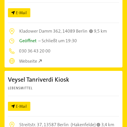
E-Mail
Kladower Damm 362,
14089 Berlin
9,5 km
Geöffnet
–
Schließt um 19:30
030 36 43 20 00
Webseite
Veysel Tanriverdi Kiosk
LEBENSMITTEL
E-Mail
Streitstr. 37,
13587 Berlin
(Hakenfelde)
3,4 km