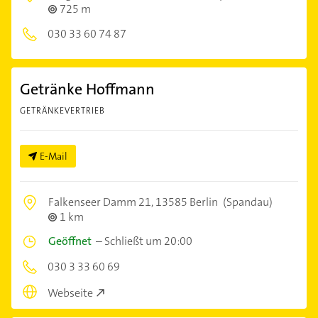
725 m
030 33 60 74 87
Getränke Hoffmann
GETRÄNKEVERTRIEB
E-Mail
Falkenseer Damm 21,
13585 Berlin
(Spandau)
1 km
Geöffnet
–
Schließt um 20:00
030 3 33 60 69
Webseite