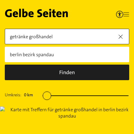
Finden
Umkreis:
0
km