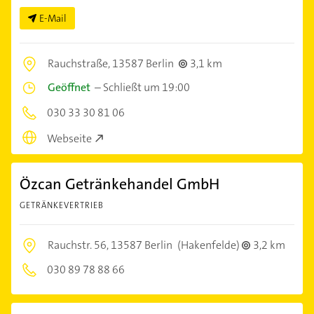
E-Mail
Rauchstraße,
13587 Berlin
3,1 km
Geöffnet
–
Schließt um 19:00
030 33 30 81 06
Webseite
Özcan Getränkehandel GmbH
GETRÄNKEVERTRIEB
Rauchstr. 56,
13587 Berlin
(Hakenfelde)
3,2 km
030 89 78 88 66