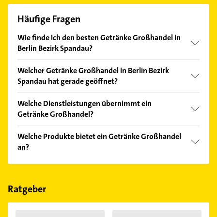
Häufige Fragen
Wie finde ich den besten Getränke Großhandel in
Berlin Bezirk Spandau?
Vergleichen Sie alle Anbieter anhand echter
Welcher Getränke Großhandel in Berlin Bezirk
Kundenmeinungen und profitieren Sie von den
Spandau hat gerade geöffnet?
Empfehlungen. Die Suchergebnisse können Sie sich
einfach nach
Bewertungen
sortiert anzeigen lassen.
Im Anbieter-Bereich finden Sie alle
Öffnungszeiten
.
Welche Dienstleistungen übernimmt ein
Bitte beachten Sie, dass diese an Sonn- und
Getränke Großhandel?
Feiertagen abweichen können.
Folgende Leistungen werden angeboten: Parkplätze,
Welche Produkte bietet ein Getränke Großhandel
Produktberater, Gekühlte Getränke, Hermes und
an?
Verleihartikel.
Das Angebot umfasst unter anderem Getränke.
Ratgeber