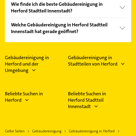
Wie finde ich die beste Gebäudereinigung in
Herford Stadtteil Innenstadt?
Vergleichen Sie alle Anbieter anhand echter
Welche Gebäudereinigung in Herford Stadtteil
Kundenmeinungen und profitieren Sie von den
Innenstadt hat gerade geöffnet?
Empfehlungen. Die Suchergebnisse können Sie sich
einfach nach
Bewertungen
sortiert anzeigen lassen.
Im Anbieter-Bereich finden Sie alle
Öffnungszeiten
.
Bitte beachten Sie, dass diese an Sonn- und
Feiertagen abweichen können.
Gebäudereinigung in
Gebäudereinigung in
Herford und der
Stadtteilen von Herford
Umgebung
Beliebte Suchen in
Beliebte Suchen in
Herford
Herford Stadtteil
Innenstadt
Gelbe Seiten
Gebäudereinigung
Gebäudereinigung in Herford