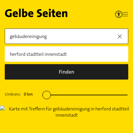
Finden
Umkreis:
0
km