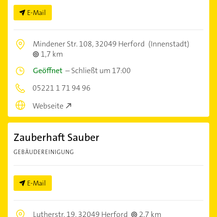
E-Mail
Mindener Str. 108,
32049 Herford
(Innenstadt)
1,7 km
Geöffnet
–
Schließt um 17:00
05221 1 71 94 96
Webseite
Zauberhaft Sauber
GEBÄUDEREINIGUNG
E-Mail
Lutherstr. 19,
32049 Herford
2,7 km