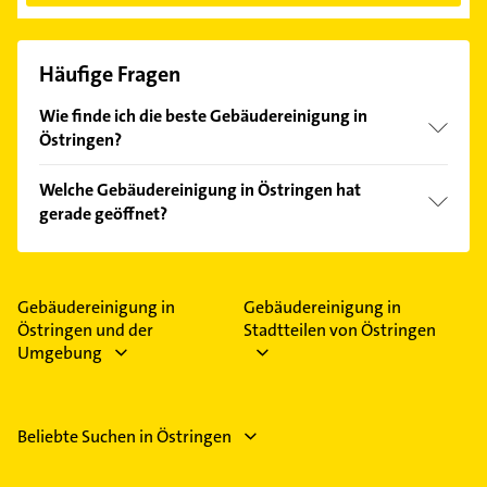
Häufige Fragen
Wie finde ich die beste Gebäudereinigung in
Östringen?
Vergleichen Sie alle Anbieter anhand echter
Welche Gebäudereinigung in Östringen hat
Kundenmeinungen und profitieren Sie von den
gerade geöffnet?
Empfehlungen. Die Suchergebnisse können Sie sich
einfach nach
Bewertungen
sortiert anzeigen lassen.
Im Anbieter-Bereich finden Sie alle
Öffnungszeiten
.
Bitte beachten Sie, dass diese an Sonn- und
Feiertagen abweichen können.
Gebäudereinigung in
Gebäudereinigung in
Östringen und der
Stadtteilen von Östringen
Umgebung
Beliebte Suchen in Östringen