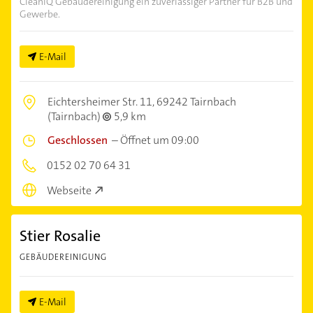
CleaniQ Gebäudereinigung ein zuverlässiger Partner für B2B und
Gewerbe.
E-Mail
Eichtersheimer Str. 11,
69242 Tairnbach
(Tairnbach)
5,9 km
Geschlossen
–
Öffnet um 09:00
0152 02 70 64 31
Webseite
Stier Rosalie
GEBÄUDEREINIGUNG
E-Mail