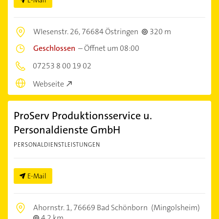
E-Mail
WIesenstr. 26,
76684 Östringen
320 m
Geschlossen
–
Öffnet um 08:00
07253 8 00 19 02
Webseite
ProServ Produktionsservice u.
Personaldienste GmbH
PERSONALDIENSTLEISTUNGEN
E-Mail
Ahornstr. 1,
76669 Bad Schönborn
(Mingolsheim)
4,2 km