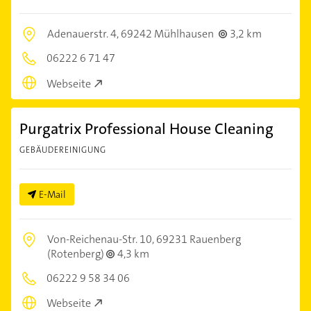
Adenauerstr. 4,
69242 Mühlhausen
3,2 km
06222 6 71 47
Webseite
Purgatrix Professional House Cleaning
GEBÄUDEREINIGUNG
E-Mail
Von-Reichenau-Str. 10,
69231 Rauenberg
(Rotenberg)
4,3 km
06222 9 58 34 06
Webseite