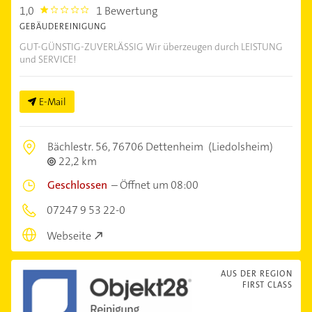
1,0
1 Bewertung
1.0
GEBÄUDEREINIGUNG
GUT-GÜNSTIG-ZUVERLÄSSIG Wir überzeugen durch LEISTUNG
und SERVICE!
E-Mail
Bächlestr. 56,
76706 Dettenheim
(Liedolsheim)
22,2 km
Geschlossen
–
Öffnet um 08:00
07247 9 53 22-0
Webseite
AUS DER REGION
FIRST CLASS