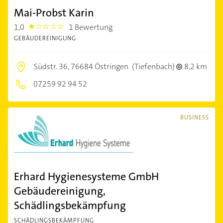
Mai-Probst Karin
1,0
1 Bewertung
1.0
GEBÄUDEREINIGUNG
Südstr. 36,
76684 Östringen
(Tiefenbach)
8,2 km
07259 92 94 52
BUSINESS
Erhard Hygienesysteme GmbH
Gebäudereinigung,
Schädlingsbekämpfung
SCHÄDLINGSBEKÄMPFUNG