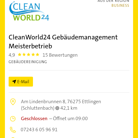
AUS DER REGION
BUSINESS
CleanWorld24 Gebäudemanagement
Meisterbetrieb
4,9
15 Bewertungen
4.9
GEBÄUDEREINIGUNG
E-Mail
Am Lindenbrunnen 8,
76275 Ettlingen
(Schluttenbach)
42,1 km
Geschlossen
–
Öffnet um 09:00
07243 6 05 96 91