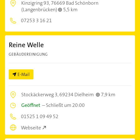
Kinzigring 93,
76669 Bad Schönborn
(Langenbrücken)
5,5 km
07253 3 16 21
Reine Welle
GEBÄUDEREINIGUNG
E-Mail
Stockäckerweg 3,
69234 Dielheim
7,9 km
Geöffnet
–
Schließt um 20:00
01525 1 09 49 52
Webseite