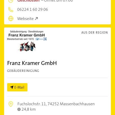
Geschlossen
–
Öffnet um 07:00
06224 1 60 29 06
Webseite
AUS DER REGION
Franz Kramer GmbH
GEBÄUDEREINIGUNG
E-Mail
Fuchslochstr. 11,
74252 Massenbachhausen
24,8 km