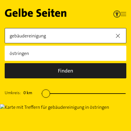
Finden
Umkreis:
0
km