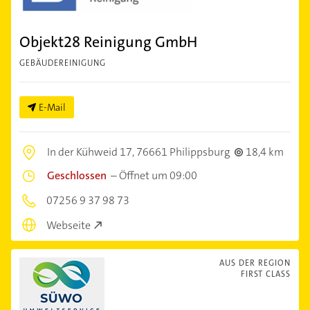
Objekt28 Reinigung GmbH
GEBÄUDEREINIGUNG
E-Mail
In der Kühweid 17,
76661 Philippsburg
18,4 km
Geschlossen
–
Öffnet um 09:00
07256 9 37 98 73
Webseite
AUS DER REGION
FIRST CLASS