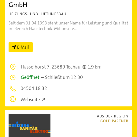
GmbH
HEIZUNGS- UND LÜFTUNGSBAU
Seit dem 01.04.1993 steht unser Name für Leistung und Qualität
im Bereich Haustechnik. Mit unsere...
E-Mail
Hasselhorst 7,
23689 Techau
1,9 km
Geöffnet
–
Schließt um 12:30
04504 18 32
Webseite
AUS DER REGION
GOLD PARTNER