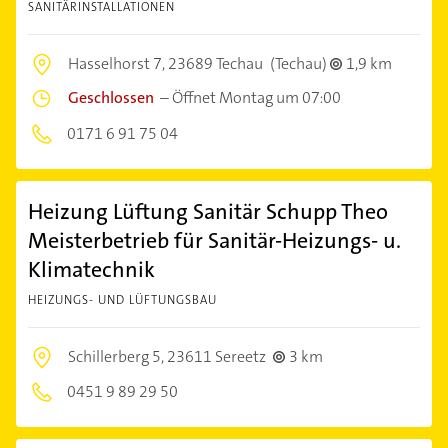
SANITÄRINSTALLATIONEN
Hasselhorst 7,
23689 Techau
(Techau)
1,9 km
Geschlossen
–
Öffnet Montag um 07:00
0171 6 91 75 04
Heizung Lüftung Sanitär Schupp Theo
Meisterbetrieb für Sanitär-Heizungs- u.
Klimatechnik
HEIZUNGS- UND LÜFTUNGSBAU
Schillerberg 5,
23611 Sereetz
3 km
0451 9 89 29 50