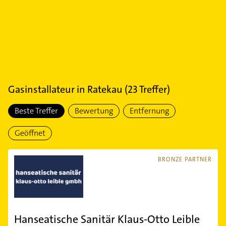
Gasinstallateur
in
Ratekau
(
23
Treffer)
Beste Treffer
Bewertung
Entfernung
Geöffnet
BRONZE PARTNER
Hanseatische Sanitär Klaus-Otto Leible