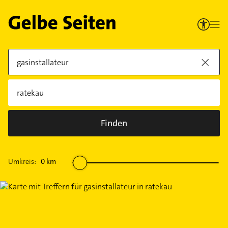
Finden
Umkreis:
0
km