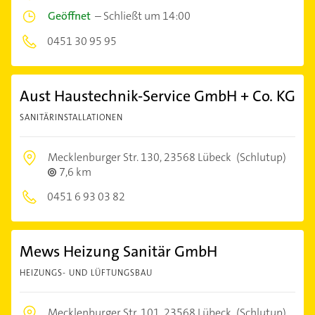
Geöffnet
–
Schließt um 14:00
0451 30 95 95
Aust Haustechnik-Service GmbH + Co. KG
SANITÄRINSTALLATIONEN
Mecklenburger Str. 130,
23568 Lübeck
(Schlutup)
7,6 km
0451 6 93 03 82
Mews Heizung Sanitär GmbH
HEIZUNGS- UND LÜFTUNGSBAU
Mecklenburger Str. 101,
23568 Lübeck
(Schlutup)