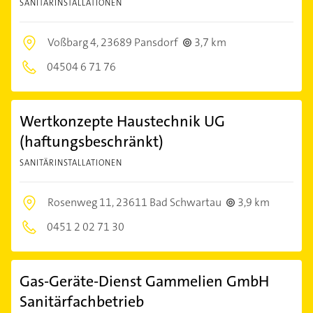
SANITÄRINSTALLATIONEN
Voßbarg 4,
23689 Pansdorf
3,7 km
04504 6 71 76
Wertkonzepte Haustechnik UG
(haftungsbeschränkt)
SANITÄRINSTALLATIONEN
Rosenweg 11,
23611 Bad Schwartau
3,9 km
0451 2 02 71 30
Gas-Geräte-Dienst Gammelien GmbH
Sanitärfachbetrieb