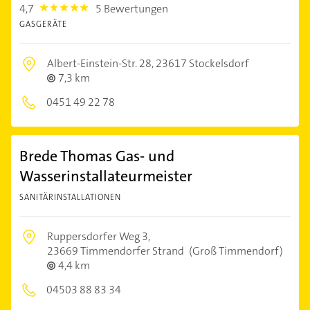
4,7
5 Bewertungen
4.7000003
GASGERÄTE
Albert-Einstein-Str. 28,
23617 Stockelsdorf
7,3 km
0451 49 22 78
Brede Thomas Gas- und
Wasserinstallateurmeister
SANITÄRINSTALLATIONEN
Ruppersdorfer Weg 3,
23669 Timmendorfer Strand
(Groß Timmendorf)
4,4 km
04503 88 83 34