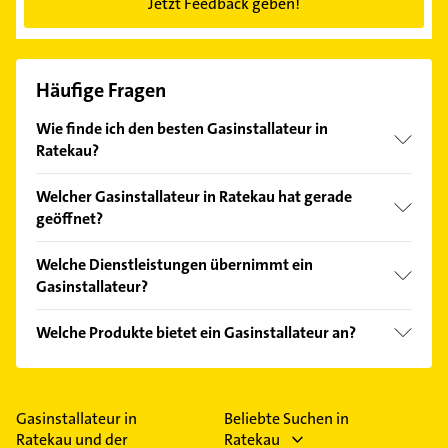
Jetzt Feedback geben!
Häufige Fragen
Wie finde ich den besten Gasinstallateur in
Ratekau?
Vergleichen Sie alle Anbieter anhand echter
Welcher Gasinstallateur in Ratekau hat gerade
Kundenmeinungen und profitieren Sie von den
geöffnet?
Empfehlungen. Die Suchergebnisse können Sie sich
einfach nach
Bewertungen
sortiert anzeigen lassen.
Im Anbieter-Bereich finden Sie alle
Öffnungszeiten
.
Welche Dienstleistungen übernimmt ein
Bitte beachten Sie, dass diese an Sonn- und
Gasinstallateur?
Feiertagen abweichen können.
Folgende Leistungen werden angeboten:
Welche Produkte bietet ein Gasinstallateur an?
Installationen für die Abwasserentsorgung,
Installationen für die Wasserversorgung, Klempner,
Das Angebot umfasst unter anderem
Energieberatung und Heizung.
Heizungsanlagen, Gasheizungen, Ölheizungen,
Heizsysteme und Solaranlagen.
Gasinstallateur in
Beliebte Suchen in
Ratekau und der
Ratekau