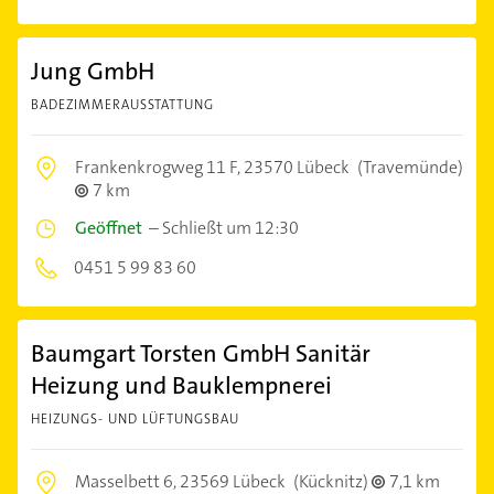
Jung GmbH
BADEZIMMERAUSSTATTUNG
Frankenkrogweg 11 F,
23570 Lübeck
(Travemünde)
7 km
Geöffnet
–
Schließt um 12:30
0451 5 99 83 60
Baumgart Torsten GmbH Sanitär
Heizung und Bauklempnerei
HEIZUNGS- UND LÜFTUNGSBAU
Masselbett 6,
23569 Lübeck
(Kücknitz)
7,1 km