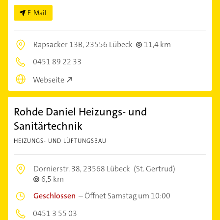
E-Mail
Rapsacker 13B,
23556 Lübeck
11,4 km
0451 89 22 33
Webseite
Rohde Daniel Heizungs- und
Sanitärtechnik
HEIZUNGS- UND LÜFTUNGSBAU
Dornierstr. 38,
23568 Lübeck
(St. Gertrud)
6,5 km
Geschlossen
–
Öffnet Samstag um 10:00
0451 3 55 03