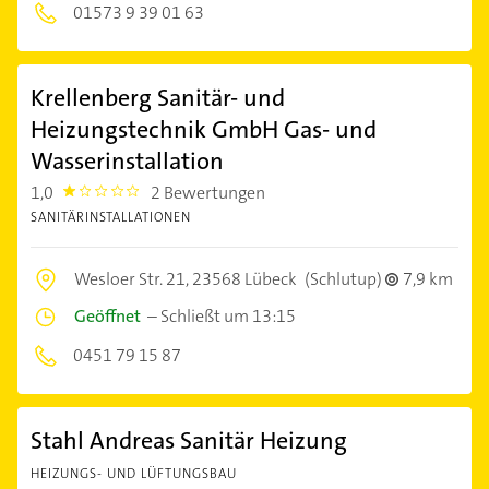
01573 9 39 01 63
Krellenberg Sanitär- und
Heizungstechnik GmbH Gas- und
Wasserinstallation
1,0
2 Bewertungen
1.0
SANITÄRINSTALLATIONEN
Wesloer Str. 21,
23568 Lübeck
(Schlutup)
7,9 km
Geöffnet
–
Schließt um 13:15
0451 79 15 87
Stahl Andreas Sanitär Heizung
HEIZUNGS- UND LÜFTUNGSBAU