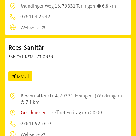
Mundinger Weg 16,
79331 Teningen
6,8 km
07641 4 25 42
Webseite
Rees-Sanitär
SANITÄRINSTALLATIONEN
E-Mail
Blochmattenstr. 4,
79331 Teningen
(Köndringen)
7,1 km
Geschlossen
–
Öffnet Freitag um 08:00
07641 92 56-0
Webseite