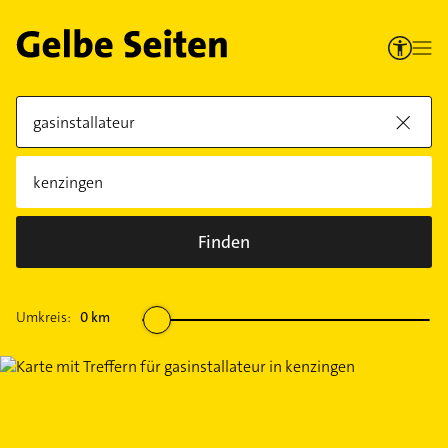
Finden
Umkreis:
0
km