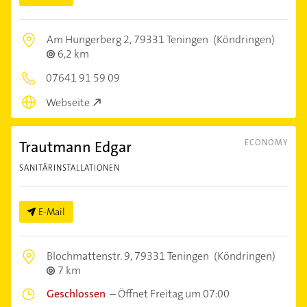
Am Hungerberg 2,
79331 Teningen
(Köndringen)
6,2 km
07641 91 59 09
Webseite
Trautmann Edgar
ECONOMY
SANITÄRINSTALLATIONEN
E-Mail
Blochmattenstr. 9,
79331 Teningen
(Köndringen)
7 km
Geschlossen
–
Öffnet Freitag um 07:00