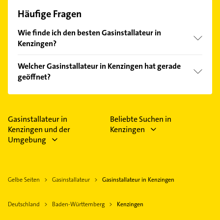
Häufige Fragen
Wie finde ich den besten Gasinstallateur in
Kenzingen?
Vergleichen Sie alle Anbieter anhand echter
Welcher Gasinstallateur in Kenzingen hat gerade
Kundenmeinungen und profitieren Sie von den
geöffnet?
Empfehlungen. Die Suchergebnisse können Sie sich
einfach nach
Bewertungen
sortiert anzeigen lassen.
Im Anbieter-Bereich finden Sie alle
Öffnungszeiten
.
Bitte beachten Sie, dass diese an Sonn- und
Feiertagen abweichen können.
Gasinstallateur in
Beliebte Suchen in
Kenzingen und der
Kenzingen
Umgebung
Gelbe Seiten
Gasinstallateur
Gasinstallateur in Kenzingen
Deutschland
Baden-Württemberg
Kenzingen