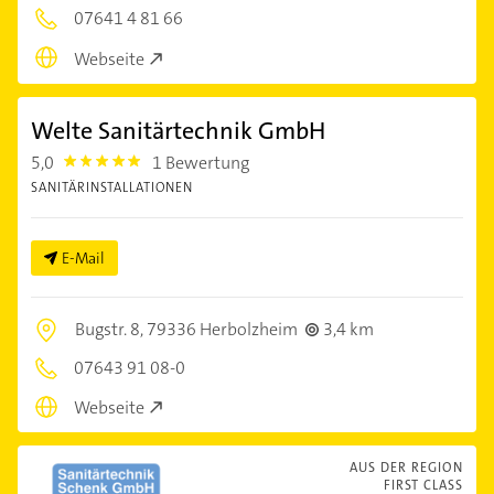
07641 4 81 66
Webseite
Welte Sanitärtechnik GmbH
5,0
1 Bewertung
5.0
SANITÄRINSTALLATIONEN
E-Mail
Bugstr. 8,
79336 Herbolzheim
3,4 km
07643 91 08-0
Webseite
AUS DER REGION
FIRST CLASS