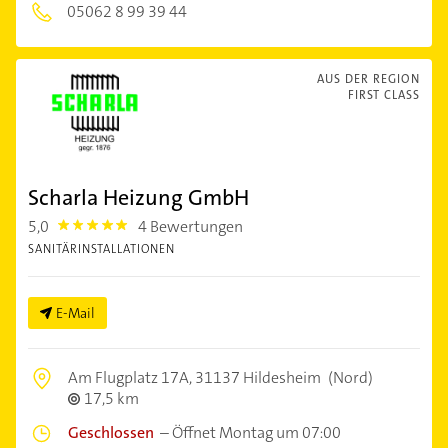
05062 8 99 39 44
AUS DER REGION
FIRST CLASS
Scharla Heizung GmbH
5,0
4 Bewertungen
5.0
SANITÄRINSTALLATIONEN
E-Mail
Am Flugplatz 17A,
31137 Hildesheim
(Nord)
17,5 km
Geschlossen
–
Öffnet Montag um 07:00