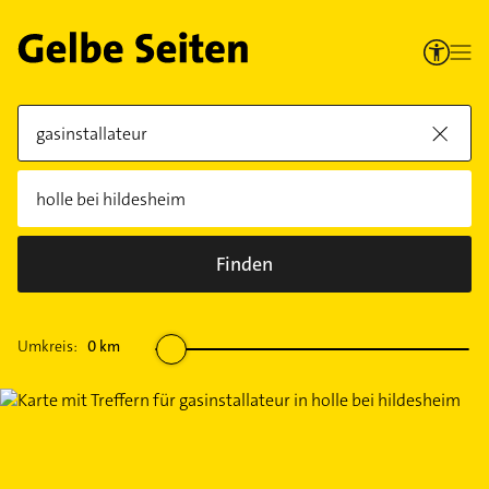
Finden
Umkreis:
0
km