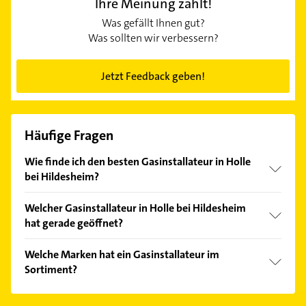
Ihre Meinung zählt!
Was gefällt Ihnen gut?
Was sollten wir verbessern?
Jetzt Feedback geben!
Häufige Fragen
Wie finde ich den besten Gasinstallateur in Holle
bei Hildesheim?
Vergleichen Sie alle Anbieter anhand echter
Welcher Gasinstallateur in Holle bei Hildesheim
Kundenmeinungen und profitieren Sie von den
hat gerade geöffnet?
Empfehlungen. Die Suchergebnisse können Sie sich
einfach nach
Bewertungen
sortiert anzeigen lassen.
Im Anbieter-Bereich finden Sie alle
Öffnungszeiten
.
Welche Marken hat ein Gasinstallateur im
Bitte beachten Sie, dass diese an Sonn- und
Sortiment?
Feiertagen abweichen können.
Der Gasinstallateur verkauft Marken wie Vaillant.