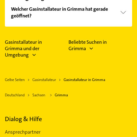
Welcher Gasinstallateur in Grimma hat gerade
geöffnet?
Im Anbieter-Bereich finden Sie alle
Öffnungszeiten
.
Bitte beachten Sie, dass diese an Sonn- und
Feiertagen abweichen können.
Gasinstallateur in
Beliebte Suchen in
Grimma und der
Grimma
Umgebung
Gelbe Seiten
Gasinstallateur
Gasinstallateur in Grimma
Deutschland
Sachsen
Grimma
Dialog & Hilfe
Ansprechpartner