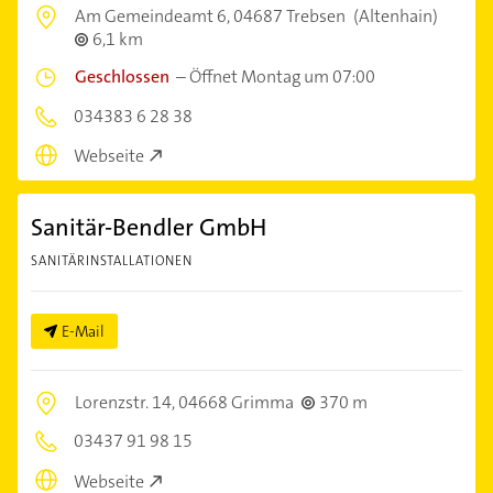
Am Gemeindeamt 6,
04687 Trebsen
(Altenhain)
6,1 km
Geschlossen
–
Öffnet Montag um 07:00
034383 6 28 38
Webseite
Sanitär-Bendler GmbH
SANITÄRINSTALLATIONEN
E-Mail
Lorenzstr. 14,
04668 Grimma
370 m
03437 91 98 15
Webseite