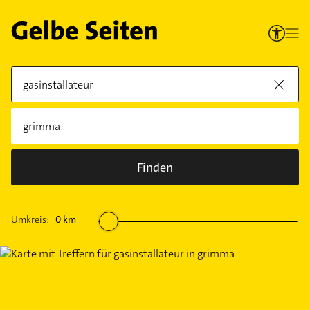
Finden
Umkreis:
0
km