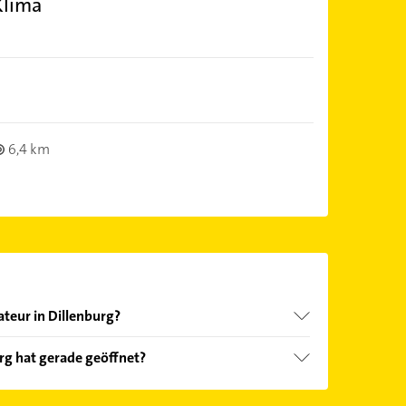
Klima
6,4 km
ateur in Dillenburg?
nd echter Kundenmeinungen und profitieren Sie
urg hat gerade geöffnet?
ebnisse können Sie sich einfach nach
en.
Öffnungszeiten
. Bitte beachten Sie, dass diese an