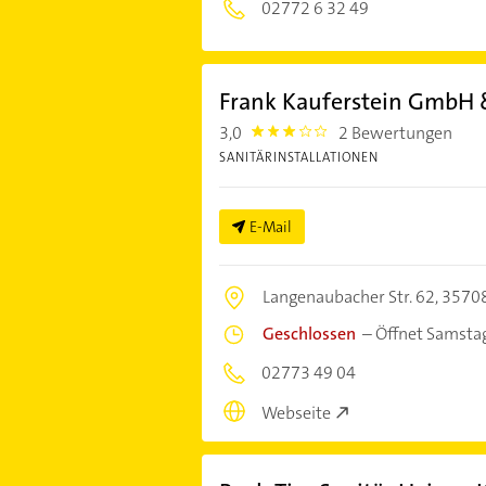
02772 6 32 49
Frank Kauferstein GmbH &
3,0
2 Bewertungen
3.0
SANITÄRINSTALLATIONEN
E-Mail
Langenaubacher Str. 62,
35708
Geschlossen
–
Öffnet Samsta
02773 49 04
Webseite