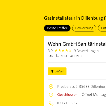
Gasinstallateur
in
Dillenburg
(
Beste Treffer
Bewertung
En
Wehn GmbH Sanitärinstal
3,9
9 Bewertungen
3.9
SANITÄRINSTALLATIONEN
E-Mail
Presberstr. 2,
35683 Dillenbur
Geschlossen
–
Öffnet Montag
02771 56 32