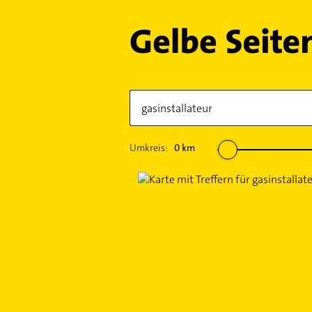
Umkreis:
0
km