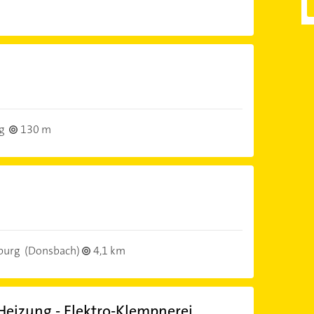
g
130 m
burg
(Donsbach)
4,1 km
- Heizung - Elektro-Klempnerei