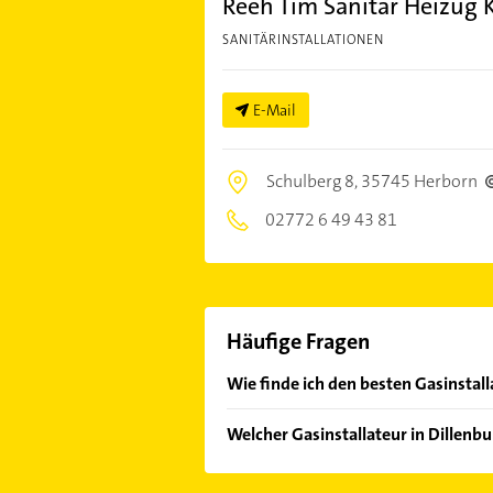
Reeh Tim Sanitär Heizug 
SANITÄRINSTALLATIONEN
E-Mail
Schulberg 8,
35745 Herborn
02772 6 49 43 81
Häufige Fragen
Wie finde ich den besten Gasinstall
Vergleichen Sie alle Anbieter anha
Welcher Gasinstallateur in Dillenb
von den Empfehlungen. Die Sucherg
Bewertungen
sortiert anzeigen lass
Im Anbieter-Bereich finden Sie alle