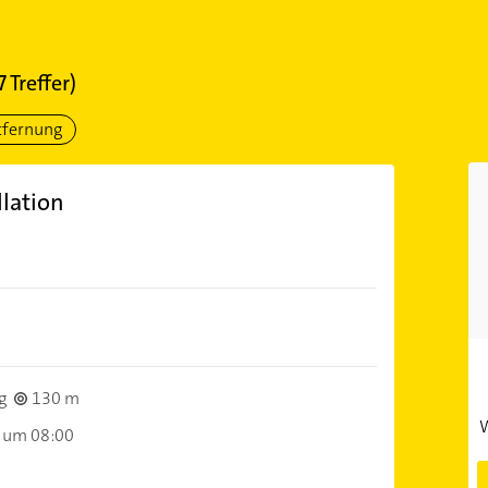
7
Treffer)
tfernung
lation
g
130 m
W
 um 08:00