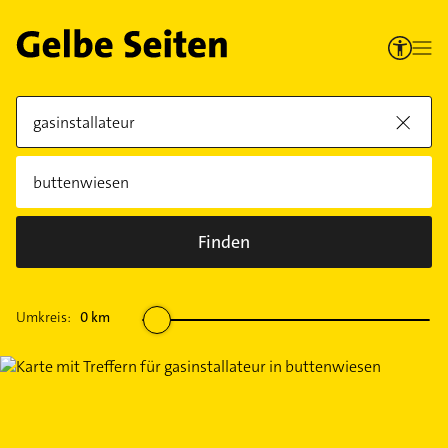
Finden
Umkreis:
0
km