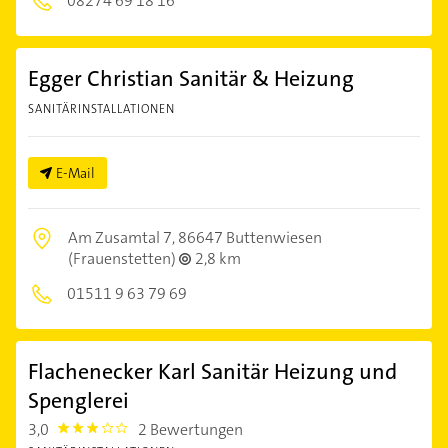
08274 69 18 16
Egger Christian Sanitär & Heizung
SANITÄRINSTALLATIONEN
E-Mail
Am Zusamtal 7,
86647 Buttenwiesen
(Frauenstetten)
2,8 km
01511 9 63 79 69
Flachenecker Karl Sanitär Heizung und
Spenglerei
3,0
2 Bewertungen
3.0