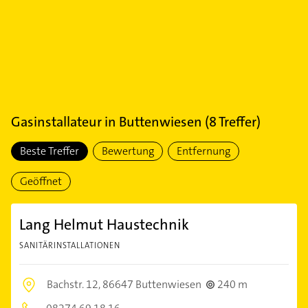
Gasinstallateur
in
Buttenwiesen
(
8
Treffer)
Beste Treffer
Bewertung
Entfernung
Geöffnet
Lang Helmut Haustechnik
SANITÄRINSTALLATIONEN
Bachstr. 12,
86647 Buttenwiesen
240 m