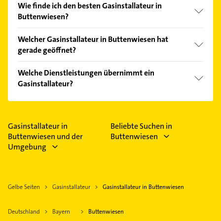
Wie finde ich den besten Gasinstallateur in
Buttenwiesen?
Vergleichen Sie alle Anbieter anhand echter
Welcher Gasinstallateur in Buttenwiesen hat
Kundenmeinungen und profitieren Sie von den
gerade geöffnet?
Empfehlungen. Die Suchergebnisse können Sie sich
einfach nach
Bewertungen
sortiert anzeigen lassen.
Im Anbieter-Bereich finden Sie alle
Öffnungszeiten
.
Welche Dienstleistungen übernimmt ein
Bitte beachten Sie, dass diese an Sonn- und
Gasinstallateur?
Feiertagen abweichen können.
Folgende Leistungen werden angeboten: Bäder,
Kundendienst und Sanitär.
Gasinstallateur in
Beliebte Suchen in
Buttenwiesen und der
Buttenwiesen
Umgebung
Gelbe Seiten
Gasinstallateur
Gasinstallateur in Buttenwiesen
Deutschland
Bayern
Buttenwiesen