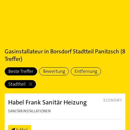
Gasinstallateur
in
Borsdorf Stadtteil Panitzsch
(
8
Treffer)
Beste Treffer
Bewertung
Entfernung
Stadtteil
Habel Frank Sanitär Heizung
ECONOMY
SANITÄRINSTALLATIONEN
E-Mail