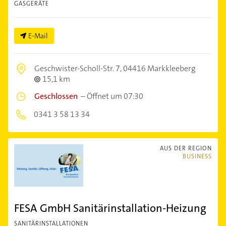
GASGERÄTE
E-Mail
Geschwister-Scholl-Str. 7,
04416 Markkleeberg
15,1 km
Geschlossen
–
Öffnet um 07:30
0341 3 58 13 34
AUS DER REGION
BUSINESS
FESA GmbH Sanitärinstallation-Heizung
SANITÄRINSTALLATIONEN