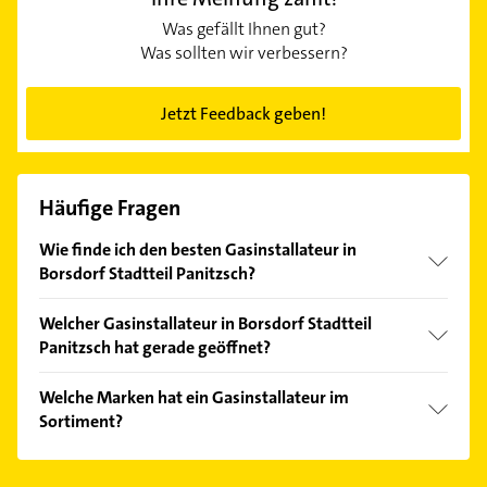
Was gefällt Ihnen gut?
Was sollten wir verbessern?
Jetzt Feedback geben!
Häufige Fragen
Wie finde ich den besten Gasinstallateur in
Borsdorf Stadtteil Panitzsch?
Vergleichen Sie alle Anbieter anhand echter
Welcher Gasinstallateur in Borsdorf Stadtteil
Kundenmeinungen und profitieren Sie von den
Panitzsch hat gerade geöffnet?
Empfehlungen. Die Suchergebnisse können Sie sich
einfach nach
Bewertungen
sortiert anzeigen lassen.
Im Anbieter-Bereich finden Sie alle
Öffnungszeiten
.
Welche Marken hat ein Gasinstallateur im
Bitte beachten Sie, dass diese an Sonn- und
Sortiment?
Feiertagen abweichen können.
Der Gasinstallateur verkauft Marken wie Vaillant.