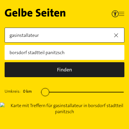
Finden
Umkreis:
0
km