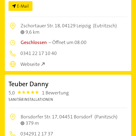
E-Mail
Zschortauer Str. 18,
04129 Leipzig
(Eutritzsch)
9,6 km
Geschlossen
–
Öffnet um 08:00
0341 22 17 10 40
Webseite
Teuber Danny
5,0
1 Bewertung
5.0
SANITÄRINSTALLATIONEN
Borsdorfer Str. 17,
04451 Borsdorf
(Panitzsch)
379 m
034291 2 17 37