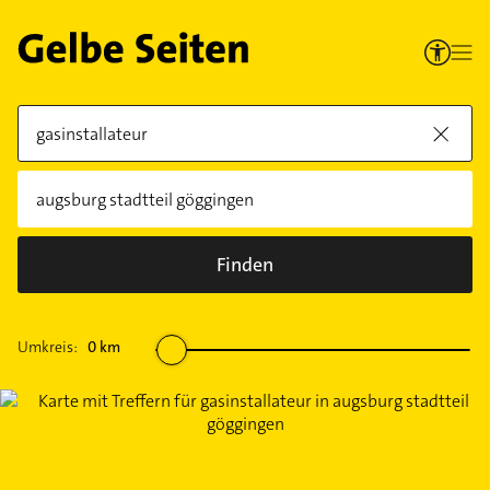
Finden
Umkreis:
0
km