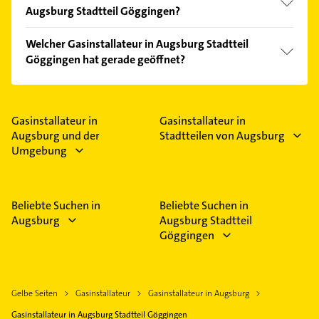
Augsburg Stadtteil Göggingen?
Vergleichen Sie alle Anbieter anhand echter
Welcher Gasinstallateur in Augsburg Stadtteil
Kundenmeinungen und profitieren Sie von den
Göggingen hat gerade geöffnet?
Empfehlungen. Die Suchergebnisse können Sie sich
einfach nach
Bewertungen
sortiert anzeigen lassen.
Im Anbieter-Bereich finden Sie alle
Öffnungszeiten
.
Bitte beachten Sie, dass diese an Sonn- und
Feiertagen abweichen können.
Gasinstallateur in
Gasinstallateur in
Augsburg und der
Stadtteilen von Augsburg
Umgebung
Beliebte Suchen in
Beliebte Suchen in
Augsburg
Augsburg Stadtteil
Göggingen
Gelbe Seiten
Gasinstallateur
Gasinstallateur in Augsburg
Gasinstallateur in Augsburg Stadtteil Göggingen