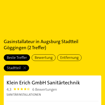
Gasinstallateur
in
Augsburg Stadtteil
Göggingen
(
2
Treffer)
Beste Treffer
Bewertung
Entfernung
Stadtteil
Klein Erich GmbH Sanitärtechnik
4,3
6 Bewertungen
4.3
SANITÄRINSTALLATIONEN