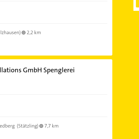
lzhausen)
2,2 km
allations GmbH Spenglerei
iedberg
(Stätzling)
7,7 km