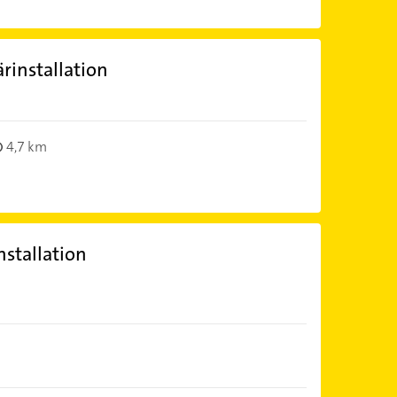
rinstallation
4,7 km
stallation