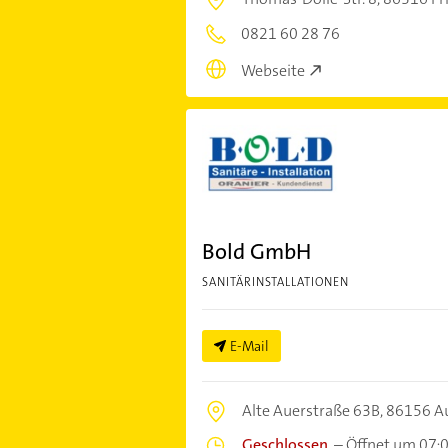
0821 60 28 76
Webseite
Bold GmbH
SANITÄRINSTALLATIONEN
E-Mail
Alte Auerstraße 63B,
86156 A
Geschlossen
–
Öffnet um 07: