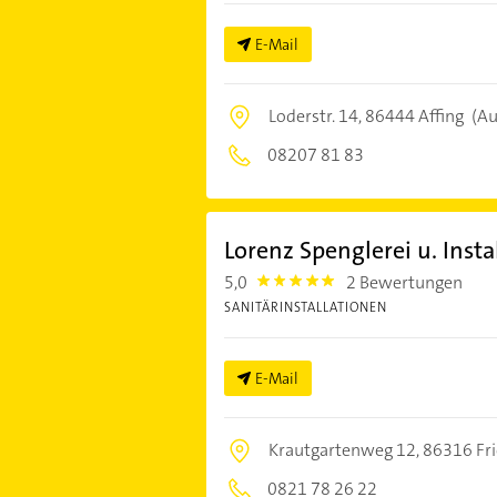
E-Mail
Loderstr. 14,
86444 Affing
(Au
08207 81 83
Lorenz Spenglerei u. Inst
5,0
2 Bewertungen
5.0
SANITÄRINSTALLATIONEN
E-Mail
Krautgartenweg 12,
86316 Fr
0821 78 26 22