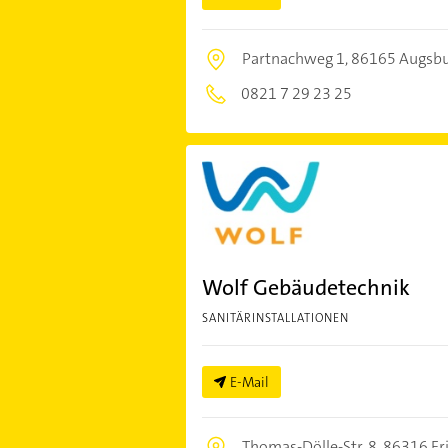
Partnachweg 1,
86165 Augsb
0821 7 29 23 25
Wolf Gebäudetechnik
SANITÄRINSTALLATIONEN
E-Mail
Thomas-Dölle-Str. 8,
86316 Fr