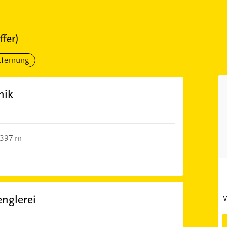
ffer)
tfernung
nik
397 m
nglerei
W