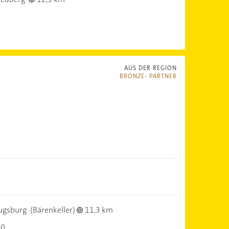
AUS DER REGION
BRONZE- PARTNER
ugsburg
(Bärenkeller)
11,3 km
00