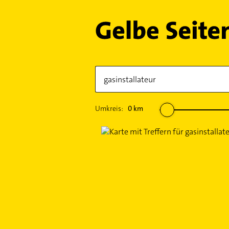
Umkreis:
0
km