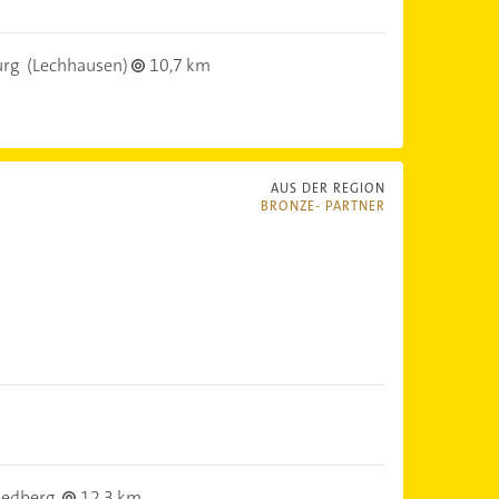
urg
(Lechhausen)
10,7 km
AUS DER REGION
BRONZE- PARTNER
iedberg
12,3 km