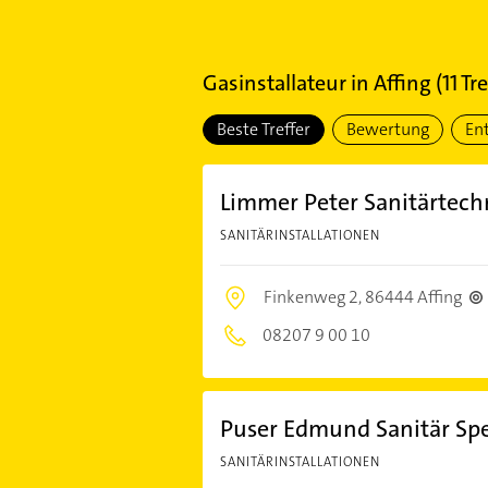
Gasinstallateur
in
Affing
(
11
Tre
Beste Treffer
Bewertung
En
Limmer Peter Sanitärtech
SANITÄRINSTALLATIONEN
Finkenweg 2,
86444 Affing
08207 9 00 10
Puser Edmund Sanitär Spe
SANITÄRINSTALLATIONEN