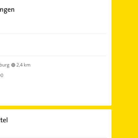
ingen
burg
2,4 km
00
tel