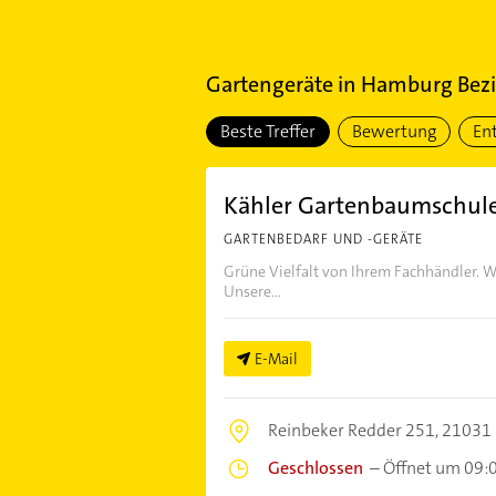
Gartengeräte
in
Hamburg Bezi
Beste Treffer
Bewertung
En
Kähler Gartenbaumschul
GARTENBEDARF UND -GERÄTE
Grüne Vielfalt von Ihrem Fachhändler. W
Unsere...
E-Mail
Reinbeker Redder 251,
21031
Geschlossen
–
Öffnet um 09: