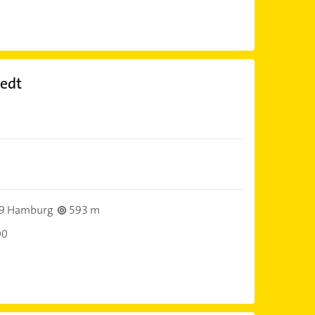
edt
9 Hamburg
593 m
00