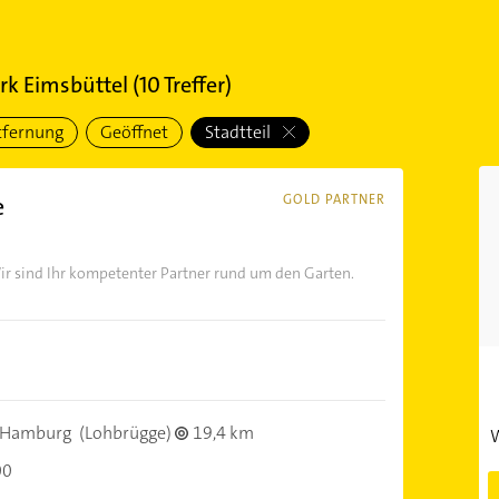
rk Eimsbüttel
(
10
Treffer)
tfernung
Geöffnet
Stadtteil
e
GOLD PARTNER
ir sind Ihr kompetenter Partner rund um den Garten.
 Hamburg
(Lohbrügge)
19,4 km
W
00