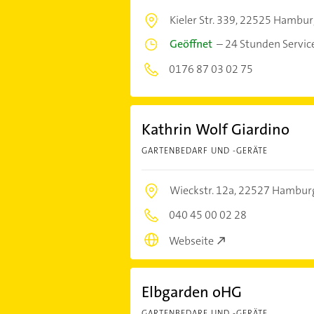
Kieler Str. 339,
22525 Hambur
Geöffnet
–
24 Stunden Servic
0176 87 03 02 75
Kathrin Wolf Giardino
GARTENBEDARF UND -GERÄTE
Wieckstr. 12a,
22527 Hambur
040 45 00 02 28
Webseite
Elbgarden oHG
GARTENBEDARF UND -GERÄTE