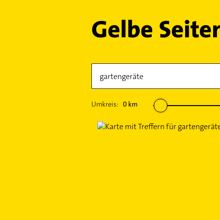
Umkreis:
0
km