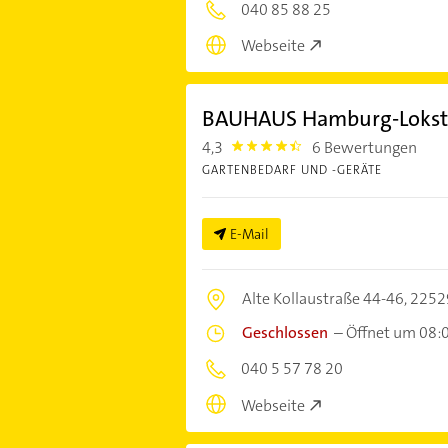
040 85 88 25
Webseite
BAUHAUS Hamburg-Lokst
4,3
6 Bewertungen
4.3
GARTENBEDARF UND -GERÄTE
E-Mail
Alte Kollaustraße 44-46,
2252
Geschlossen
–
Öffnet um 08:
040 5 57 78 20
Webseite