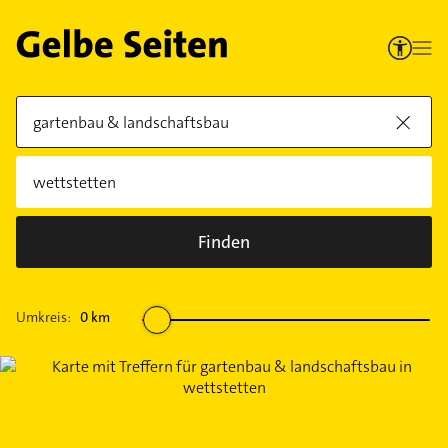
Finden
Umkreis:
0
km