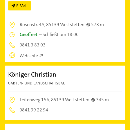
E-Mail
Rosenstr. 4A,
85139 Wettstetten
578 m
Geöffnet
–
Schließt um 18:00
0841 3 83 03
Webseite
Königer Christian
GARTEN- UND LANDSCHAFTSBAU
Leitenweg 15A,
85139 Wettstetten
345 m
0841 99 22 94