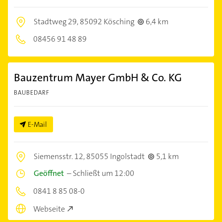
Stadtweg 29,
85092 Kösching
6,4 km
08456 91 48 89
Bauzentrum Mayer GmbH & Co. KG
BAUBEDARF
E-Mail
Siemensstr. 12,
85055 Ingolstadt
5,1 km
Geöffnet
–
Schließt um 12:00
0841 8 85 08-0
Webseite