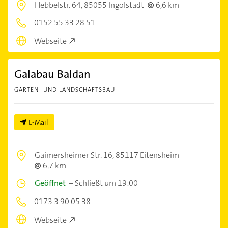
Hebbelstr. 64,
85055 Ingolstadt
6,6 km
0152 55 33 28 51
Webseite
Galabau Baldan
GARTEN- UND LANDSCHAFTSBAU
E-Mail
Gaimersheimer Str. 16,
85117 Eitensheim
6,7 km
Geöffnet
–
Schließt um 19:00
0173 3 90 05 38
Webseite