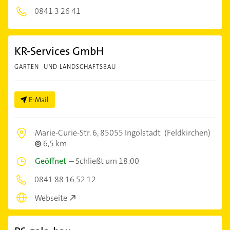
0841 3 26 41
KR-Services GmbH
GARTEN- UND LANDSCHAFTSBAU
E-Mail
Marie-Curie-Str. 6,
85055 Ingolstadt
(Feldkirchen)
6,5 km
Geöffnet
–
Schließt um 18:00
0841 88 16 52 12
Webseite