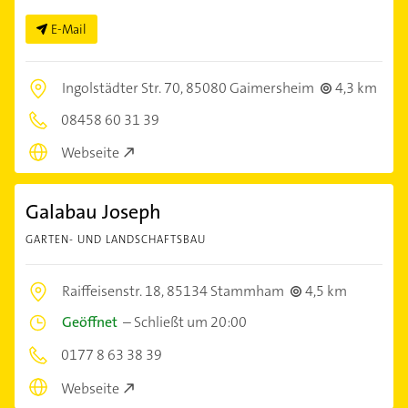
E-Mail
Ingolstädter Str. 70,
85080 Gaimersheim
4,3 km
08458 60 31 39
Webseite
Galabau Joseph
GARTEN- UND LANDSCHAFTSBAU
Raiffeisenstr. 18,
85134 Stammham
4,5 km
Geöffnet
–
Schließt um 20:00
0177 8 63 38 39
Webseite