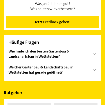
Was gefällt Ihnen gut?
Was sollten wir verbessern?
Jetzt Feedback geben!
Häufige Fragen
Wie finde ich den besten Gartenbau &
Landschaftsbau in Wettstetten?
Vergleichen Sie alle Anbieter anhand echter
Welcher Gartenbau & Landschaftsbau in
Kundenmeinungen und profitieren Sie von den
Wettstetten hat gerade geöffnet?
Empfehlungen. Die Suchergebnisse können Sie sich
einfach nach
Bewertungen
sortiert anzeigen lassen.
Im Anbieter-Bereich finden Sie alle
Öffnungszeiten
.
Bitte beachten Sie, dass diese an Sonn- und
Feiertagen abweichen können.
Ratgeber