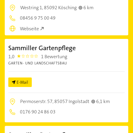
Westring 1,
85092 Kösching
6 km
08456 9 75 00 49
Webseite
Sammiller Gartenpflege
1,0
1 Bewertung
1.0
GARTEN- UND LANDSCHAFTSBAU
E-Mail
Permoserstr. 57,
85057 Ingolstadt
6,1 km
0176 90 24 86 03